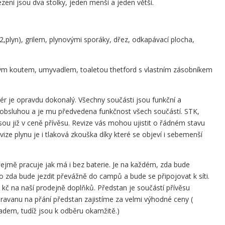
ení jsou dva stolky, jeden menší a jeden větší.
,plyn), grilem, plynovými sporáky, dřez, odkapávací plocha,
ým koutem, umyvadlem, toaletou thetford s vlastním zásobníkem
ér je opravdu dokonalý. Všechny součásti jsou funkční a
 obsluhou a je mu předvedena funkčnost všech součástí. STK,
 jsou již v ceně přívěsu. Revize vás mohou ujistit o řádném stavu
vize plynu je i tlaková zkouška díky které se objeví i sebemenší
řejmě pracuje jak má i bez baterie. Je na každém, zda bude
o zda bude jezdit převážně do campů a bude se připojovat k síti.
č na naší prodejně doplňků. Předstan je součástí přívěsu
ravanu na přání předstan zajistíme za velmi výhodné ceny (
ladem, tudíž jsou k odběru okamžitě.)