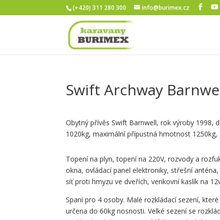
(+420) 311 280 300
info@burimex.cz
Swift Archway Barnwe
Obytný přívěs Swift Barnwell, rok výroby 1998,
1020kg, maximální přípustná hmotnost 1250kg, 
Topení na plyn, topení na 220V, rozvody a rozfuk
okna, ovládací panel elektroniky, střešní anténa
síť proti hmyzu ve dveřích, venkovní kaslík na 12
Spaní pro 4 osoby. Malé rozkládací sezení, kter
určena do 60kg nosnosti. Velké sezení se rozklá