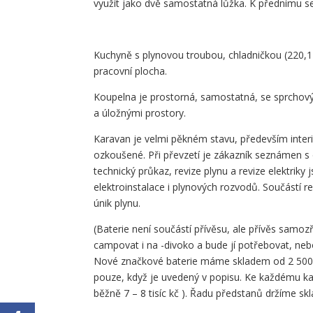
využít jako dvě samostatná lůžka. K přednímu sez
Kuchyně s plynovou troubou, chladničkou (220,12
pracovní plocha.
Koupelna je prostorná, samostatná, se sprchov
a úložnými prostory.
Karavan je velmi pěkném stavu, především interi
ozkoušené. Při převzetí je zákazník seznámen s
technický průkaz, revize plynu a revize elektriky
elektroinstalace i plynových rozvodů. Součástí re
únik plynu.
(Baterie není součástí přívěsu, ale přívěs samoz
campovat i na -divoko a bude jí potřebovat, neb
Nové značkové baterie máme skladem od 2 500 k
pouze, když je uvedený v popisu. Ke každému ka
běžně 7 – 8 tisíc kč ). Řadu předstanů držíme sk