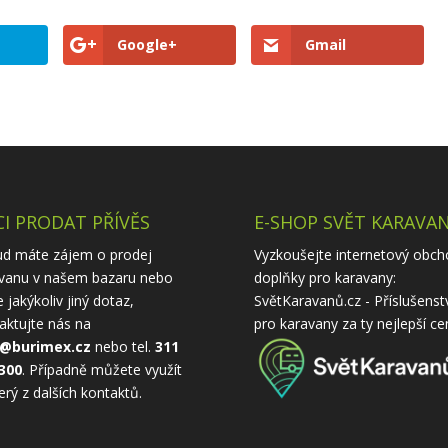
Google+
Gmail
I PRODAT PŘÍVĚS
E-SHOP SVĚT KARAVA
d máte zájem o prodej
Vyzkoušejte internetový obch
vanu v našem bazaru nebo
doplňky pro karavany:
 jakýkoliv jiný dotaz,
SvětKaravanů.cz - Příslušenst
aktujte nás na
pro karavany
za ty nejlepší ce
o@burimex.cz
nebo tel.
311
300
. Případně můžete využít
erý z
dalších kontaktů
.