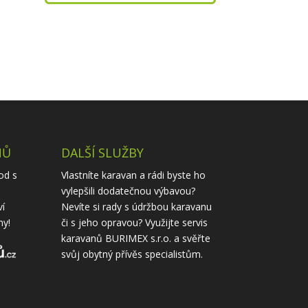
NŮ
DALŠÍ SLUŽBY
od s
Vlastníte karavan a rádi byste ho
vylepšili dodatečnou výbavou?
ví
Nevíte si rady s údržbou karavanu
ny!
či s jeho opravou? Využijte
servis
karavanů
BURIMEX s.r.o. a svěřte
svůj obytný přívěs specialistům.