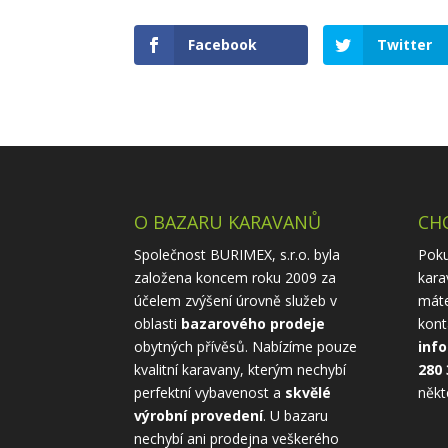
Facebook
Twitter
O BAZARU KARAVANŮ
CHC
Společnost BURIMEX, s.r.o. byla
Poku
založena koncem roku 2009 za
kara
účelem zvýšení úrovně služeb v
máte
oblasti
bazarového prodeje
kont
obytných přívěsů. Nabízíme pouze
inf
kvalitní karavany, kterým nechybí
280 
perfektní vybavenost a
skvělé
někt
výrobní provedení
. U bazaru
nechybí ani prodejna veškerého