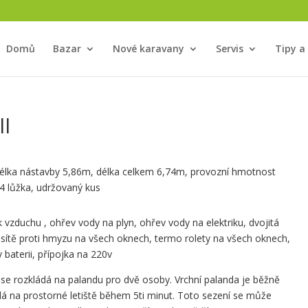
Domů
Bazar
Nové karavany
Servis
Tipy a
ll
 délka nástavby 5,86m, délka celkem 6,74m, provozní hmotnost
4 lůžka, udržovaný kus
 vzduchu , ohřev vody na plyn, ohřev vody na elektriku, dvojitá
, sítě proti hmyzu na všech oknech, termo rolety na všech oknech,
v baterii, přípojka na 220v
é se rozkládá na palandu pro dvě osoby. Vrchní palanda je běžně
dá na prostorné letiště během 5ti minut. Toto sezení se může