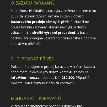
O BAZARU KARAVANŮ
Společnost BURIMEX, s.r.o. byla založena koncem roku
2009 za účelem zvýšení úrovně služeb v oblasti
bazarového prodeje
obytných přívěsů. Nabízíme
pouze kvalitní karavany, kterým nechybí perfektní
vybavenost a
skvělé výrobní provedení
. U bazaru
nechybí ani prodejna veškerého příslušenství a doplňků
k obytným přívěsům.
CHCI PRODAT PŘÍVĚS
Pokud máte zájem o prodej karavanu v našem bazaru
nebo máte jakýkoliv jiný dotaz, kontaktujte nás na
info@burimex.cz
nebo tel.
311 280 300
. Případně
můžete využít některý z
dalších kontaktů
.
E-SHOP SVĚT KARAVANŮ
Vyzkoušejte internetový obchod s doplňky pro