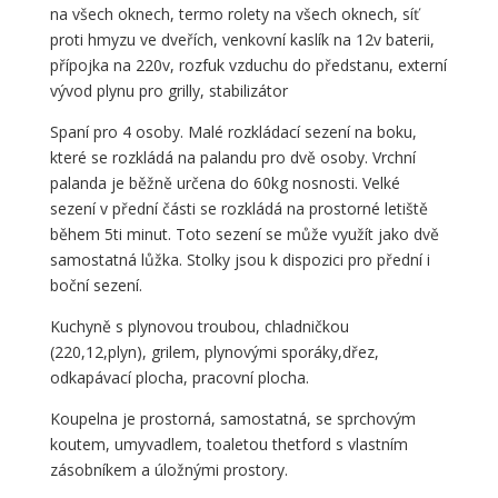
na všech oknech, termo rolety na všech oknech, síť
proti hmyzu ve dveřích, venkovní kaslík na 12v baterii,
přípojka na 220v, rozfuk vzduchu do předstanu, externí
vývod plynu pro grilly, stabilizátor
Spaní pro 4 osoby. Malé rozkládací sezení na boku,
které se rozkládá na palandu pro dvě osoby. Vrchní
palanda je běžně určena do 60kg nosnosti. Velké
sezení v přední části se rozkládá na prostorné letiště
během 5ti minut. Toto sezení se může využít jako dvě
samostatná lůžka. Stolky jsou k dispozici pro přední i
boční sezení.
Kuchyně s plynovou troubou, chladničkou
(220,12,plyn), grilem, plynovými sporáky,dřez,
odkapávací plocha, pracovní plocha.
Koupelna je prostorná, samostatná, se sprchovým
koutem, umyvadlem, toaletou thetford s vlastním
zásobníkem a úložnými prostory.