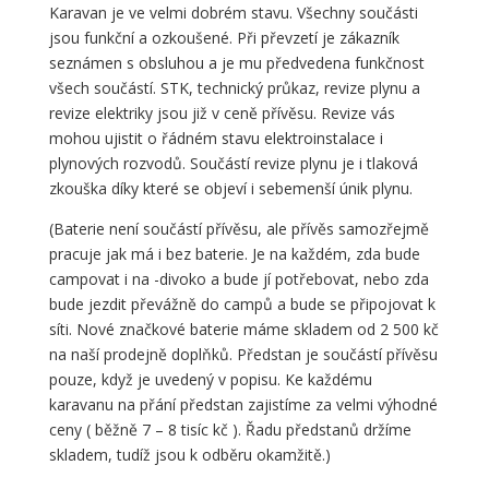
Karavan je ve velmi dobrém stavu. Všechny součásti
jsou funkční a ozkoušené. Při převzetí je zákazník
seznámen s obsluhou a je mu předvedena funkčnost
všech součástí. STK, technický průkaz, revize plynu a
revize elektriky jsou již v ceně přívěsu. Revize vás
mohou ujistit o řádném stavu elektroinstalace i
plynových rozvodů. Součástí revize plynu je i tlaková
zkouška díky které se objeví i sebemenší únik plynu.
(Baterie není součástí přívěsu, ale přívěs samozřejmě
pracuje jak má i bez baterie. Je na každém, zda bude
campovat i na -divoko a bude jí potřebovat, nebo zda
bude jezdit převážně do campů a bude se připojovat k
síti. Nové značkové baterie máme skladem od 2 500 kč
na naší prodejně doplňků. Předstan je součástí přívěsu
pouze, když je uvedený v popisu. Ke každému
karavanu na přání předstan zajistíme za velmi výhodné
ceny ( běžně 7 – 8 tisíc kč ). Řadu předstanů držíme
skladem, tudíž jsou k odběru okamžitě.)