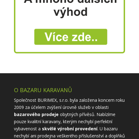
O BAZARU KARAVANŮ
Společnost BURIMEX, s.r.o. byla založena koncem roku
2009 za účelem zvýšení úrovně služeb v oblasti
bazarového prodeje
obytných přívěsů. Nabízíme
pouze kvalitní karavany, kterým nechybí perfektní
vybavenost a
skvělé výrobní provedení
. U bazaru
nechybí ani prodejna veškerého příslušenství a doplňků