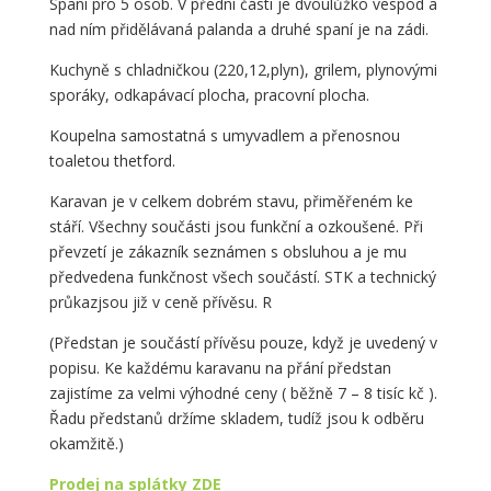
Spaní pro 5 osob. V přední části je dvoulůžko vespod a
nad ním přidělávaná palanda a druhé spaní je na zádi.
Kuchyně s chladničkou (220,12,plyn), grilem, plynovými
sporáky, odkapávací plocha, pracovní plocha.
Koupelna samostatná s umyvadlem a přenosnou
toaletou thetford.
Karavan je v celkem dobrém stavu, přiměřeném ke
stáří. Všechny součásti jsou funkční a ozkoušené. Při
převzetí je zákazník seznámen s obsluhou a je mu
předvedena funkčnost všech součástí. STK a technický
průkazjsou již v ceně přívěsu. R
(Předstan je součástí přívěsu pouze, když je uvedený v
popisu. Ke každému karavanu na přání předstan
zajistíme za velmi výhodné ceny ( běžně 7 – 8 tisíc kč ).
Řadu předstanů držíme skladem, tudíž jsou k odběru
okamžitě.)
Prodej na splátky ZDE