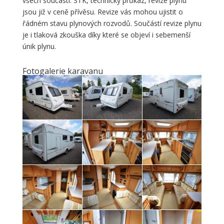
všech součástí. STK, technický průkaz, revize plynu
jsou již v ceně přívěsu. Revize vás mohou ujistit o
řádném stavu plynových rozvodů. Součástí revize plynu
je i tlaková zkouška díky které se objeví i sebemenší
únik plynu.
Fotogalerie karavanu