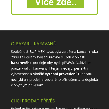
O BAZARU KARAVANŮ
Společnost BURIMEX, s.r.o. byla založena koncem roku
2009 za účelem zvýšení úrovně služeb v oblasti
bazarového prodeje
obytných přívěsů. Nabízíme
pouze kvalitní karavany, kterým nechybí perfektní
vybavenost a
skvělé výrobní provedení
. U bazaru
nechybí ani prodejna veškerého příslušenství a doplňků
k obytným přívěsům.
CHCI PRODAT PŘÍVĚS
Pokud máte zájem o prodej karavanu v našem bazaru