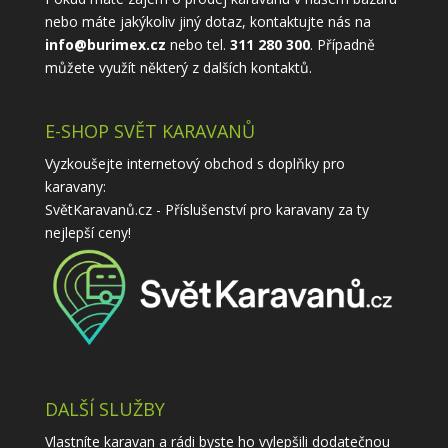
nebo máte jakýkoliv jiný dotaz, kontaktujte nás na
info@burimex.cz
nebo tel.
311 280 300
. Případně
můžete využít některý z
dalších kontaktů
.
E-SHOP SVĚT KARAVANŮ
Vyzkoušejte internetový obchod s doplňky pro
karavany:
SvětKaravanů.cz - Příslušenství pro karavany
za ty
nejlepší ceny!
DALŠÍ SLUŽBY
Vlastníte karavan a rádi byste ho vylepšili dodatečnou