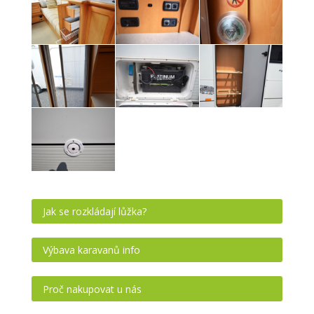
Jak se rozkládají lůžka?
Výbava karavanů info
Proč nakupovat u nás