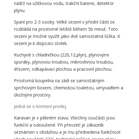
nádrž na užitkovou vodu, trakční baterie, detektor
plynu.
Spaní pro 2-3 osoby. Velké sezení v přední části se
rozkládá na prostorné letiště během 5ti minut. Toto
sezení je možné využít jako dvě samostatná lůžka. K
sezení je k dispozici stolek.
Kuchyně s chladničkou (220,12,plyn), plynovými
sporáky, plynovou troubou, mikrovlnnou troubou,
dřezem, odkapávací plochou a pracovní plochou.
Prostorná koupelna na zádi se samostatným
sprchovým boxem, chemickou toaletou, umyvadlem a
úložnými prostory.
Jedná se o komisní prodej.
Karavan je v pěkném stavu. Všechny součásti jsou
funkční a ozkoušené. Při převzetí je zákazník
seznámen s obsluhou a je mu předvedena funkčnost