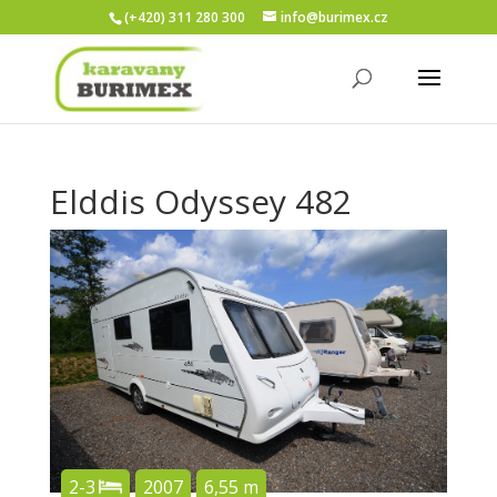
(+420) 311 280 300
info@burimex.cz
Elddis Odyssey 482
2-3
2007
6,55 m