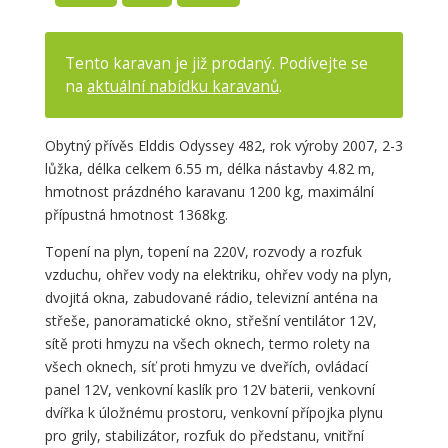
Tento karavan je již prodaný. Podívejte se
na
aktuální nabídku karavanů
.
Obytný přívěs Elddis Odyssey 482, rok výroby 2007, 2-3
lůžka, délka celkem 6.55 m, délka nástavby 4.82 m,
hmotnost prázdného karavanu 1200 kg, maximální
přípustná hmotnost 1368kg.
Topení na plyn, topení na 220V, rozvody a rozfuk
vzduchu, ohřev vody na elektriku, ohřev vody na plyn,
dvojitá okna, zabudované rádio, televizní anténa na
střeše, panoramatické okno, střešní ventilátor 12V,
sítě proti hmyzu na všech oknech, termo rolety na
všech oknech, síť proti hmyzu ve dveřích, ovládací
panel 12V, venkovní kaslík pro 12V baterii, venkovní
dvířka k úložnému prostoru, venkovní přípojka plynu
pro grily, stabilizátor, rozfuk do předstanu, vnitřní