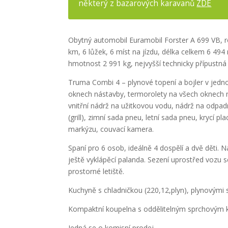
některý z bazarových karavanů
ZDE
Obytný automobil Euramobil Forster A 699 VB, ro
km, 6 lůžek, 6 míst na jízdu, délka celkem 6 4
hmotnost 2 991 kg, nejvyšší technicky přípustn
Truma Combi 4 – plynové topení a bojler v jedn
oknech nástavby, termorolety na všech oknech n
vnitřní nádrž na užitkovou vodu, nádrž na odpad
(grill), zimní sada pneu, letní sada pneu, krycí 
markýzu, couvací kamera.
Spaní pro 6 osob, ideálně 4 dospělí a dvě děti. 
ještě vyklápěcí palanda. Sezení uprostřed vozu 
prostorné letiště.
Kuchyně s chladničkou (220,12,plyn), plynovými
Kompaktní koupelna s oddělitelným sprchovým
Jedná se o komisní prodej.