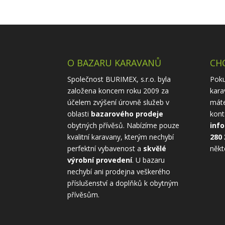
O BAZARU KARAVANŮ
CHC
Společnost BURIMEX, s.r.o. byla
Poku
založena koncem roku 2009 za
kara
účelem zvýšení úrovně služeb v
máte
oblasti
bazarového prodeje
kont
obytných přívěsů. Nabízíme pouze
inf
kvalitní karavany, kterým nechybí
280 
perfektní vybavenost a
skvělé
někt
výrobní provedení
. U bazaru
nechybí ani prodejna veškerého
příslušenství a doplňků k obytným
přívěsům.