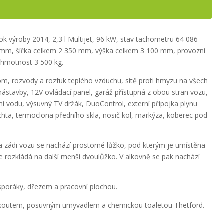
k výroby 2014, 2,3 l Multijet, 96 kW, stav tachometru 64 086
94 mm, šířka celkem 2 350 mm, výška celkem 3 100 mm, provozní
á hmotnost 3 500 kg.
om, rozvody a rozfuk teplého vzduchu, sítě proti hmyzu na všech
ástavby, 12V ovládací panel, garáž přístupná z obou stran vozu,
ní vodu, výsuvný TV držák, DuoControl, externí přípojka plynu
plachta, termoclona předního skla, nosič kol, markýza, koberec pod
Na zádi vozu se nachází prostorné lůžko, pod kterým je umístěna
se rozkládá na další menší dvoulůžko. V alkovně se pak nachází
 sporáky, dřezem a pracovní plochou.
 koutem, posuvným umyvadlem a chemickou toaletou Thetford.