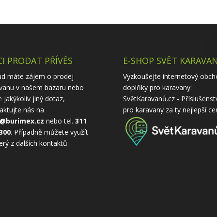
I PRODAT PŘÍVĚS
E-SHOP SVĚT KARAVA
d máte zájem o prodej
Vyzkoušejte internetový obch
vanu v našem bazaru nebo
doplňky pro karavany:
 jakýkoliv jiný dotaz,
SvětKaravanů.cz - Příslušenst
aktujte nás na
pro karavany
za ty nejlepší ce
o@burimex.cz
nebo tel.
311
300
. Případně můžete využít
erý z
dalších kontaktů
.