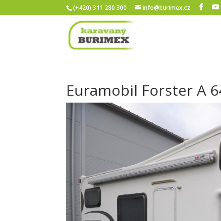
(+420) 311 280 300
info@burimex.cz
Euramobil Forster A 6