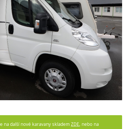
 se na další nové karavany skladem
ZDE
, nebo na