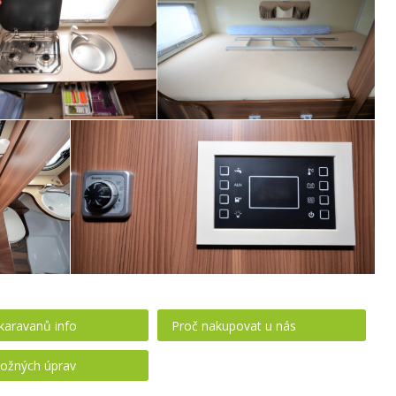
karavanů info
Proč nakupovat u nás
ožných úprav