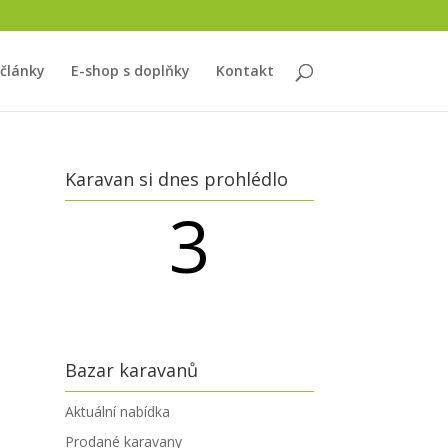
 články
E-shop s doplňky
Kontakt
Karavan si dnes prohlédlo
3
návštěvníků
Bazar karavanů
Aktuální nabídka
Prodané karavany