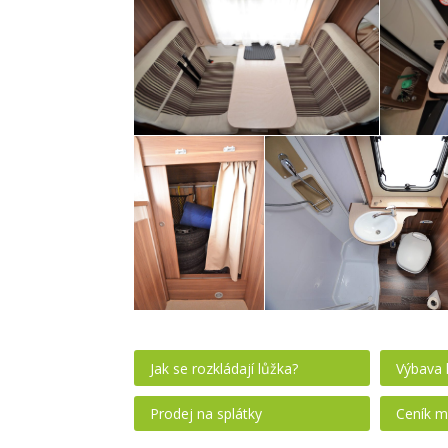
Jak se rozkládají lůžka?
Výbava 
Prodej na splátky
Ceník m