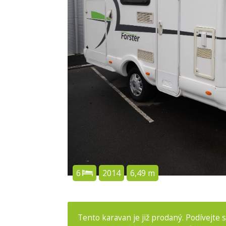
6
2014
6,49 m
Tento karavan je již prodaný. Podívejte