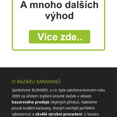
O BAZARU KARAVANŮ
Společnost BURIMEX, s.r.o. byla založena koncem roku
2009 za účelem zvýšení úrovně služeb v oblasti
bazarového prodeje
obytných přívěsů. Nabízíme
pouze kvalitní karavany, kterým nechybí perfektní
vybavenost a
skvělé výrobní provedení
. U bazaru