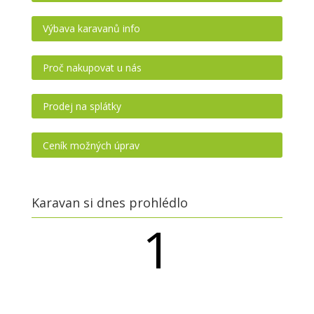
Výbava karavanů info
Proč nakupovat u nás
Prodej na splátky
Ceník možných úprav
Karavan si dnes prohlédlo
1
návštěvníků