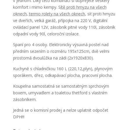
v jednom. Díky této kombinaci si dopřejete veškerý
komfort i mimo kempy. S
ítě proti hmyzu na všech
oknech
,
termo rolety na všech oknech
, síť proti hmyzu
ve dveřích, velká garáž, přípojka na 220 V, digitální
ovládací panel 12V, zásobník pitné vody 110l, zásobník
odpadní vody 90l, celoroční izolace.
Spaní pro 4 osoby. Elektronicky výsuvná postel nad
předním sezením o rozměru 195x125cm, dvě velmi
prostorná dvoulůžka na zádi (2x1920x830).
Kuchyně s chladničkou 160 L (220,12,plyn), plynovým
sporákem, dřez, odkapávací plocha, pracovní plocha.
Koupelna samostatná se samostatným sprchovým
boxem, umyvadlem a toaletou thetford s vlastním
zásobníkem.
Jedná se o komisní prodej a nelze uplatnit odpočet
DPH!!!