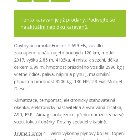
Tento karavan je již prodaný. Podívejte se
na
aktuální nabídku karavanů
.
Obytný automobil Forster T 699 EB, vozidlo
zakoupeno u nás, najeto pouhých 120 km, model
2017, výška 2,85 m, 4 lůžka, 4 místa k sezení, délka
celkem 6,99 m, hmotnost prázdného vozidla 2990 kg (
včetně řidiče, paliva, náplní a plynu ), maximální
přípustná hmotnost 3500 kg, 130 HP, 2.3 Fiat Multijet
Diesel,
Klimatizace, tempomat, elektronicky stahovatelná
okénka, elektronicky nastavitelná a vyhřívaná zrcátka,
ASR, ESP, Airbag spolujezdce, přední nárazník v barvě
vozu, loketní opěrky. Potahy sedadel v kabině.
Truma Combi
4 – velmi výkonný plynový bojler i topení