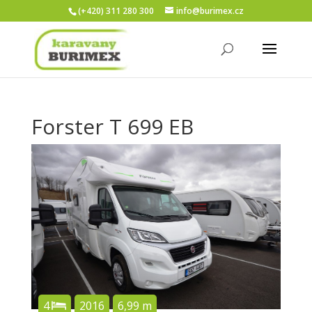
(+420) 311 280 300
info@burimex.cz
Forster T 699 EB
4
2016
6,99 m