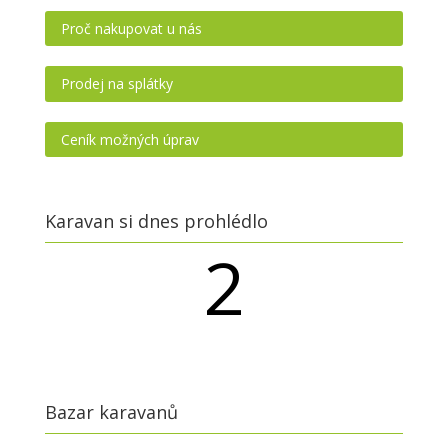
Proč nakupovat u nás
Prodej na splátky
Ceník možných úprav
Karavan si dnes prohlédlo
2
návštěvníků
Bazar karavanů