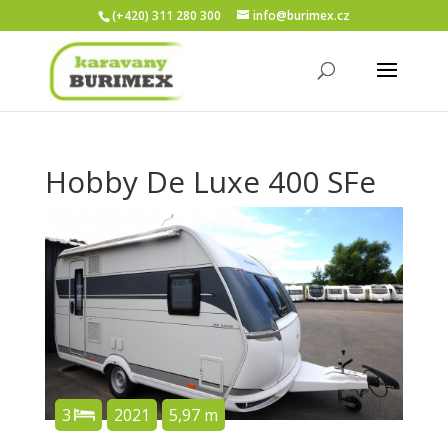
(+420) 311 280 300
info@burimex.cz
Hobby De Luxe 400 SFe
3
2021
5,97 m