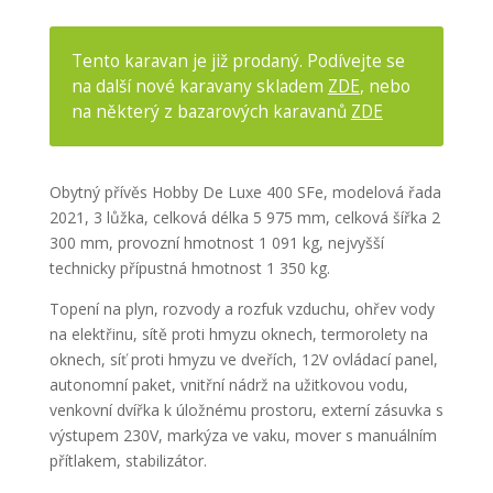
Tento karavan je již prodaný. Podívejte se
na další nové karavany skladem
ZDE
, nebo
na některý z bazarových karavanů
ZDE
Obytný přívěs Hobby De Luxe 400 SFe, modelová řada
2021, 3 lůžka, celková délka 5 975 mm, celková šířka 2
300 mm, provozní hmotnost 1 091 kg, nejvyšší
technicky přípustná hmotnost 1 350 kg.
Topení na plyn, rozvody a rozfuk vzduchu, ohřev vody
na elektřinu, sítě proti hmyzu oknech, termorolety na
oknech, síť proti hmyzu ve dveřích, 12V ovládací panel,
autonomní paket, vnitřní nádrž na užitkovou vodu,
venkovní dvířka k úložnému prostoru, externí zásuvka s
výstupem 230V, markýza ve vaku, mover s manuálním
přítlakem, stabilizátor.