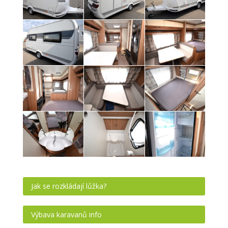
Jak se rozkládají lůžka?
Výbava karavanů info