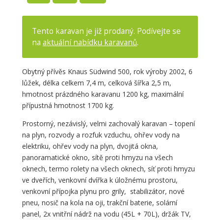
Tento karavan je již prodaný. Podívejte se
na
aktuální nabídku karavanů
.
Obytný přívěs Knaus Südwind 500, rok výroby 2002, 6
lůžek, délka celkem 7,4 m, celková šířka 2,5 m,
hmotnost prázdného karavanu 1200 kg, maximální
přípustná hmotnost 1700 kg.
Prostorný, nezávislý, velmi zachovalý karavan – topení
na plyn, rozvody a rozfuk vzduchu, ohřev vody na
elektriku, ohřev vody na plyn, dvojitá okna,
panoramatické okno, sítě proti hmyzu na všech
oknech, termo rolety na všech oknech, síť proti hmyzu
ve dveřích, venkovní dvířka k úložnému prostoru,
venkovní přípojka plynu pro grily, stabilizátor, nové
pneu, nosič na kola na oji, trakční baterie, solární
panel, 2x vnitřní nádrž na vodu (45L + 70L), držák TV,