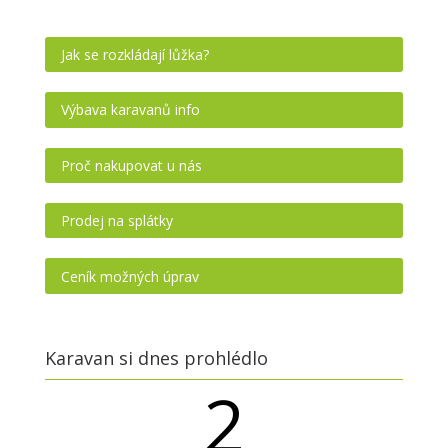
Jak se rozkládají lůžka?
Výbava karavanů info
Proč nakupovat u nás
Prodej na splátky
Ceník možných úprav
Karavan si dnes prohlédlo
2