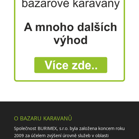
O BAZARU KARAVANŮ
Společnost BURIMEX, s.r.o. byla založena koncem roku
2009 za účelem zvýšení úrovně služeb v oblasti