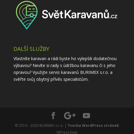
DALŠÍ SLUŽBY
Vlastníte karavan a rádi byste ho vylepšili dodatečnou
výbavou? Nevíte si rady s údržbou karavanu či s jeho
opravou? Využijte
servis karavanů
BURIMEX s.r.o. a
svěřte svůj obytný přívěs specialistům.
© 2010 - 2026 BURIMEX s.r.o. |
Tvorba WordPress stránek
WPress.help