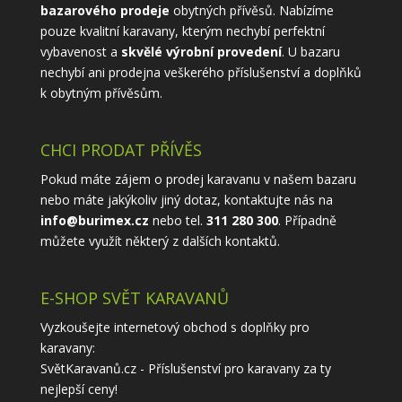
bazarového prodeje
obytných přívěsů. Nabízíme
pouze kvalitní karavany, kterým nechybí perfektní
vybavenost a
skvělé výrobní provedení
. U bazaru
nechybí ani prodejna veškerého příslušenství a doplňků
k obytným přívěsům.
CHCI PRODAT PŘÍVĚS
Pokud máte zájem o prodej karavanu v našem bazaru
nebo máte jakýkoliv jiný dotaz, kontaktujte nás na
info@burimex.cz
nebo tel.
311 280 300
. Případně
můžete využít některý z
dalších kontaktů
.
E-SHOP SVĚT KARAVANŮ
Vyzkoušejte internetový obchod s doplňky pro
karavany:
SvětKaravanů.cz - Příslušenství pro karavany
za ty
nejlepší ceny!