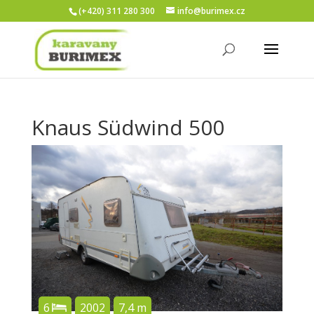
(+420) 311 280 300
info@burimex.cz
Knaus Südwind 500
6
2002
7,4 m