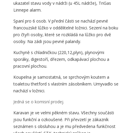
ukazatel stavu vody v nádrži (u 45L nádrže), TriGas
Linnepe alarm.
Spaní pro 6 osob. V přední části se nachází pevné
francouzské lůžko v oddělitelné ložnici. Sezení na boku
pro čtyři osoby, které se rozkládá na lůžko pro dvě
osoby. Na zádi jsou pevné palandy.
Kuchyně s chladničkou (220,12,plyn), plynovými
sporáky, digestoří, dřezem, odkapávací plochou a
pracovní plochou.
Koupelna je samostatná, se sprchovým koutem a
toaletou thetford s vlastním zásobníkem. Umyvadlo se
nachází v ložnici.
Jedná se o komisní prodej.
Karavan je ve velmi pěkném stavu. Všechny součásti
jsou funkční a ozkoušené. Při převzetí je zákazník
seznámen s obsluhou a je mu předvedena funkčnost