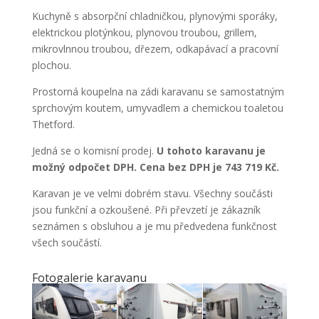
Kuchyně s absorpční chladničkou, plynovými sporáky,
elektrickou plotýnkou, plynovou troubou, grillem,
mikrovlnnou troubou, dřezem, odkapávací a pracovní
plochou.
Prostorná koupelna na zádi karavanu se samostatným
sprchovým koutem, umyvadlem a chemickou toaletou
Thetford.
Jedná se o komisní prodej.
U tohoto karavanu je
možný odpočet DPH. Cena bez DPH je 743 719 Kč.
Karavan je ve velmi dobrém stavu. Všechny součásti
jsou funkční a ozkoušené. Při převzetí je zákazník
seznámen s obsluhou a je mu předvedena funkčnost
všech součástí.
Fotogalerie karavanu