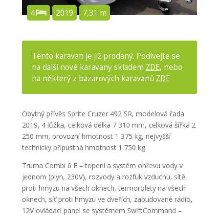
4
2019
7,31 m
Tento karavan je již prodaný. Podívejte se
na další nové karavany skladem
ZDE
, nebo
na některý z bazarových karavanů
ZDE
Obytný přívěs Sprite Cruzer 492 SR, modelová řada
2019, 4 lůžka, celková délka 7 310 mm, celková šířka 2
250 mm, provozní hmotnost 1 375 kg, nejvyšší
technicky přípustná hmotnost 1 750 kg.
Truma Combi 6 E – topení a systém ohřevu vody v
jednom (plyn, 230V), rozvody a rozfuk vzduchu, sítě
proti hmyzu na všech oknech, termorolety na všech
oknech, síť proti hmyzu ve dveřích, zabudované rádio,
12V ovládací panel se systémem SwiftCommand –