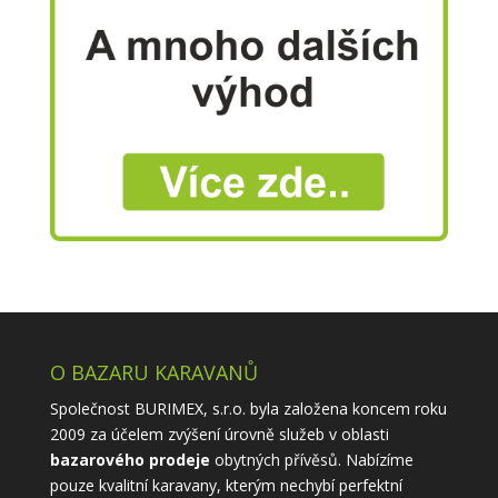
O BAZARU KARAVANŮ
Společnost BURIMEX, s.r.o. byla založena koncem roku
2009 za účelem zvýšení úrovně služeb v oblasti
bazarového prodeje
obytných přívěsů. Nabízíme
pouze kvalitní karavany, kterým nechybí perfektní