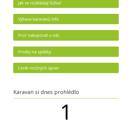
Jak se rozkládají lůžka?
Výbava karavanů info
Proč nakupovat u nás
Prodej na splátky
Ceník možných úprav
Karavan si dnes prohlédlo
1
návštěvníků