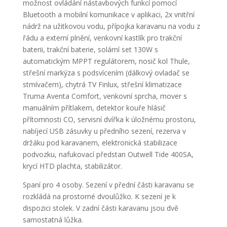
možnost ovládání nástavbových funkcí pomocí
Bluetooth a mobilní komunikace v aplikaci, 2x vnitřní
nádrž na užitkovou vodu, přípojka karavanu na vodu z
řádu a externí plnění, venkovní kastlík pro trakční
baterii, trakční baterie, solární set 130W s
automatickým MPPT regulátorem, nosič kol Thule,
střešní markýza s podsvícením (dálkový ovladač se
stmívačem), chytrá TV Finlux, střešní klimatizace
Truma Aventa Comfort, venkovní sprcha, mover s
manuálním přítlakem, detektor kouře hlásič
přítomnosti CO, servisní dvířka k úložnému prostoru,
nabíjecí USB zásuvky u předního sezení, rezerva v
držáku pod karavanem, elektronická stabilizace
podvozku, nafukovací předstan Outwell Tide 400SA,
krycí HTD plachta, stabilizátor.
Spaní pro 4 osoby. Sezení v přední části karavanu se
rozkládá na prostorné dvoulůžko. K sezení je k
dispozici stolek. V zadní části karavanu jsou dvě
samostatná lůžka.