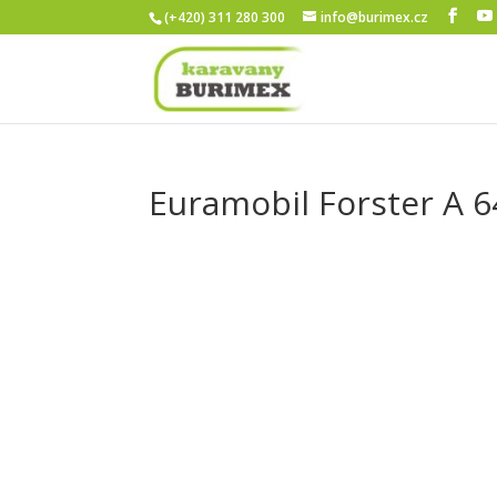
(+420) 311 280 300
info@burimex.cz
Euramobil Forster A 6