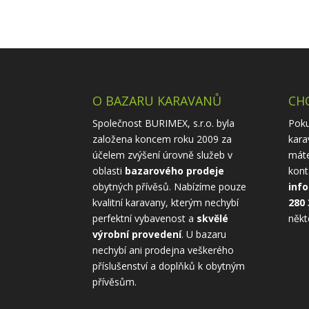
O BAZARU KARAVANŮ
CHC
Společnost BURIMEX, s.r.o. byla
Poku
založena koncem roku 2009 za
kara
účelem zvýšení úrovně služeb v
máte
oblasti
bazarového prodeje
kont
obytných přívěsů. Nabízíme pouze
inf
kvalitní karavany, kterým nechybí
280 
perfektní vybavenost a
skvělé
někt
výrobní provedení
. U bazaru
nechybí ani prodejna veškerého
příslušenství a doplňků k obytným
přívěsům.