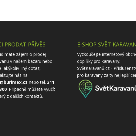
I PRODAT PŘÍVĚS
E-SHOP SVĚT KARAVA
d máte zájem o prodej
Vyzkoušejte internetový obch
vanu v našem bazaru nebo
doplňky pro karavany:
 jakýkoliv jiný dotaz,
SvětKaravanů.cz - Příslušenst
aktujte nás na
pro karavany
za ty nejlepší ce
o@burimex.cz
nebo tel.
311
300
. Případně můžete využít
erý z
dalších kontaktů
.