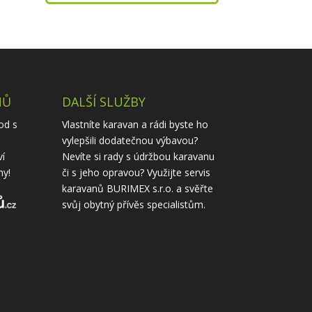
NŮ
DALŠÍ SLUŽBY
od s
Vlastníte karavan a rádi byste ho
vylepšili dodatečnou výbavou?
ví
Nevíte si rady s údržbou karavanu
ny!
či s jeho opravou? Využijte
servis
karavanů
BURIMEX s.r.o. a svěřte
svůj obytný přívěs specialistům.