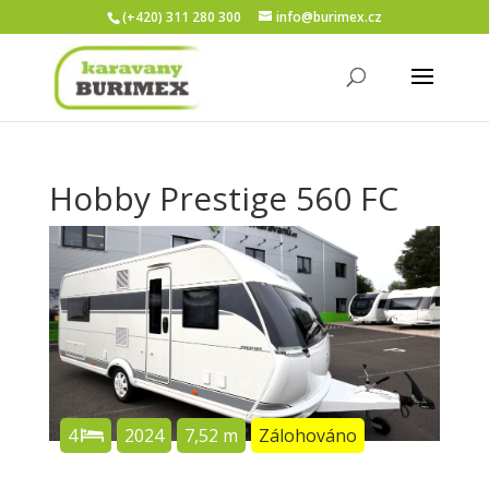
(+420) 311 280 300
info@burimex.cz
Hobby Prestige 560 FC
4
2024
7,52 m
Zálohováno