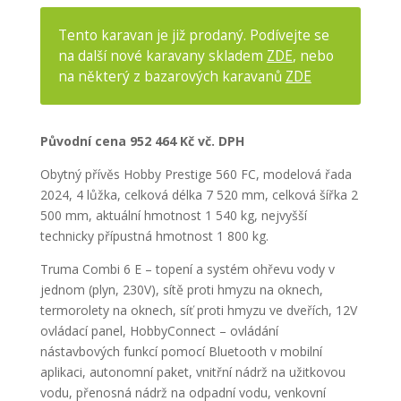
Tento karavan je již prodaný. Podívejte se
na další nové karavany skladem
ZDE
, nebo
na některý z bazarových karavanů
ZDE
Původní cena 952 464 Kč vč. DPH
Obytný přívěs Hobby Prestige 560 FC, modelová řada
2024, 4 lůžka, celková délka 7 520 mm, celková šířka 2
500 mm, aktuální hmotnost 1 540 kg, nejvyšší
technicky přípustná hmotnost 1 800 kg.
Truma Combi 6 E – topení a systém ohřevu vody v
jednom (plyn, 230V), sítě proti hmyzu na oknech,
termorolety na oknech, síť proti hmyzu ve dveřích, 12V
ovládací panel, HobbyConnect – ovládání
nástavbových funkcí pomocí Bluetooth v mobilní
aplikaci, autonomní paket, vnitřní nádrž na užitkovou
vodu, přenosná nádrž na odpadní vodu, venkovní