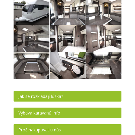
Jak se rozkládají lůžka?
Výbava karavanů info
Proč nakupovat u nás