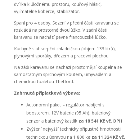
dvířka k úložnému prostoru, kouřový hlásič,
vyjímatelné koberce, stabilizátor.
Spaní pro 4 osoby. Sezení v přední části karavanu se
rozkládá na prostorné dvoulůžko. V zadní části
karavanu se nachází pevné francouzské lůžko.
Kuchyně s absorpční chladničkou (objem 133 litrů),
plynovými sporáky, dřezem a pracovní plochou.
Na zádi karavanu se nachází prostornější koupelna se
samostatným sprchovým koutem, umyvadlem a
chemickou toaletou Thetford.
Zahrnutá příplatková výbava:
Autonomní paket – regulátor nabíjení s
boosterem, 12V baterie (95 Ah), bateriový
senzor a bateriový kastlík
za 18 541 Kč vč. DPH
Zvýšení nejvyšší technicky přípustné hmotnosti
technickou úpravou na 1 800 kg
za 11 324 Kč vč.