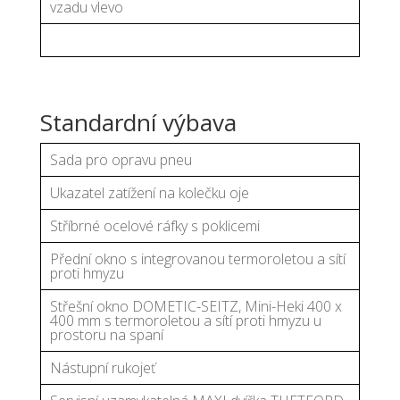
vzadu vlevo
Standardní výbava
Sada pro opravu pneu
Ukazatel zatížení na kolečku oje
Stříbrné ocelové ráfky s poklicemi
Přední okno s integrovanou termoroletou a sítí
proti hmyzu
Střešní okno DOMETIC-SEITZ, Mini-Heki 400 x
400 mm s termoroletou a sítí proti hmyzu u
prostoru na spaní
Nástupní rukojeť