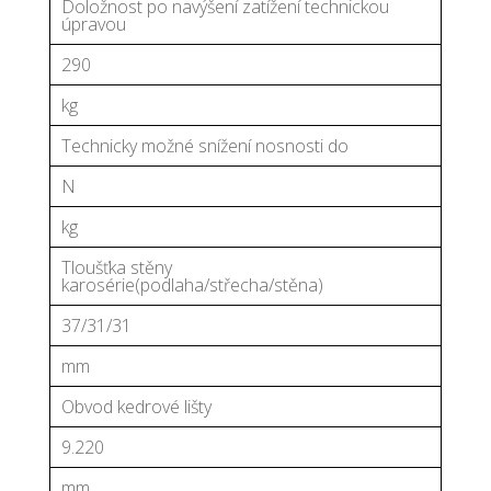
Doložnost po navýšení zatížení technickou
úpravou
290
kg
Technicky možné snížení nosnosti do
N
kg
Tloušťka stěny
karosérie(podlaha/střecha/stěna)
37/31/31
mm
Obvod kedrové lišty
9.220
mm