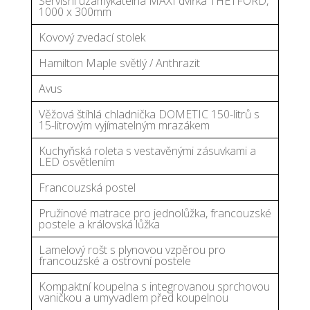
Servisní uzamykatelná MAXI dvířka THETFORD,
1000 x 300mm
Kovový zvedací stolek
Hamilton Maple světlý / Anthrazit
Avus
Věžová štíhlá chladnička DOMETIC 150-litrů s
15-litrovým vyjímatelným mrazákem
Kuchyňská roleta s vestavěnými zásuvkami a
LED osvětlením
Francouzská postel
Pružinové matrace pro jednolůžka, francouzské
postele a královská lůžka
Lamelový rošt s plynovou vzpěrou pro
francouzské a ostrovní postele
Kompaktní koupelna s integrovanou sprchovou
vaničkou a umyvadlem před koupelnou