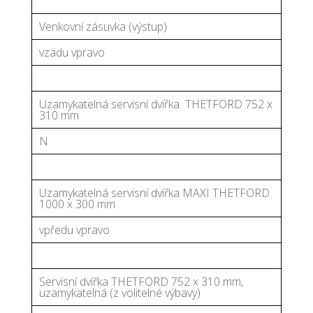
Venkovní zásuvka (výstup)
vzadu vpravo
Uzamykatelná servisní dvířka THETFORD 752 x
310 mm
N
Uzamykatelná servisní dvířka MAXI THETFORD
1000 x 300 mm
vpředu vpravo
Servisní dvířka THETFORD 752 x 310 mm,
uzamykatelná (z volitelné výbavy)