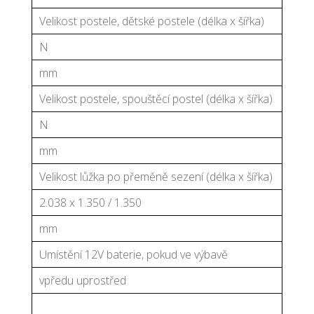
Velikost postele, dětské postele (délka x šířka)
N
mm
Velikost postele, spouštěcí postel (délka x šířka)
N
mm
Velikost lůžka po přeměně sezení (délka x šířka)
2.038 x 1.350 / 1.350
mm
Umístění 12V baterie, pokud ve výbavě
vpředu uprostřed