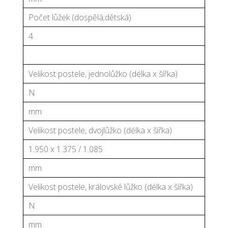
Počet lůžek (dospělá;dětská)
4
Velikost postele, jednolůžko (délka x šířka)
N
mm
Velikost postele, dvojlůžko (délka x šířka)
1.950 x 1.375 / 1.085
mm
Velikost postele, královské lůžko (délka x šířka)
N
mm