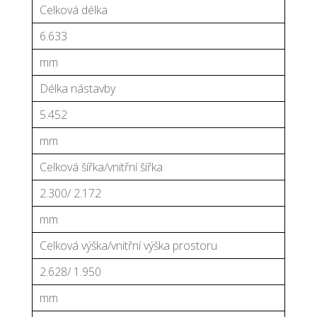
Celková délka
6.633
mm
Délka nástavby
5.452
mm
Celková šířka/vnitřní šířka
2.300/ 2.172
mm
Celková výška/vnitřní výška prostoru
2.628/ 1.950
mm