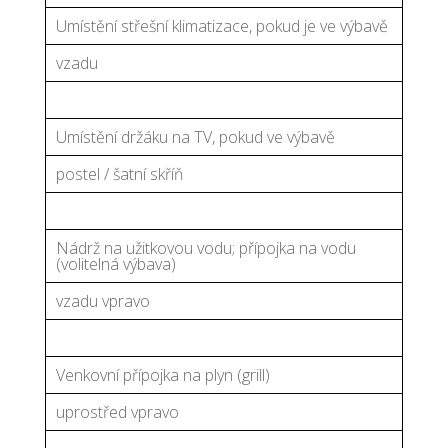
Umístění střešní klimatizace, pokud je ve výbavě
vzadu
Umístění držáku na TV, pokud ve výbavě
postel / šatní skříň
Nádrž na užitkovou vodu; přípojka na vodu
(volitelná výbava)
vzadu vpravo
Venkovní přípojka na plyn (grill)
uprostřed vpravo