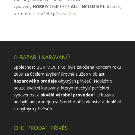
vybaveny
HOBBY
COMPLETE
ALL-INCLUSIVE
balíčkem,
o kterém si můžete přečíst
Zde
.
O BAZARU KARAVANŮ
Společnost BURIMEX, s.r.o. byla založena koncem roku
2009 za účelem zvýšení úrovně služeb v oblasti
bazarového prodeje
obytných přívěsů. Nabízíme
pouze kvalitní karavany, kterým nechybí perfektní
vybavenost a
skvělé výrobní provedení
. U bazaru
nechybí ani prodejna veškerého příslušenství a doplňků
k obytným přívěsům.
CHCI PRODAT PŘÍVĚS