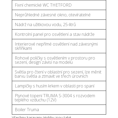
Fixní chemické WC THETFORD
Neprůhledné závesné okno, otevíratelné
Nádrž na užitkovou vodu, 25-litrů
Kontrolní panel pro osvětlení a stav nádrže
Interierové nepřímé osvětlení nad závesnými
skříňkami
Rohové poličky s osvětlením v prostoru pro
sezení, design závisí na modelu
Světla pro čtení v oblastní pro sezení, lze měnit
barvu světla a ztmavit ve třech úrovních
Lampičky s husím krkem v oblasti pro spaní
Plynové topení TRUMA S-3004 s rozvodem
teplého vzduchu (12V)
Boiler Truma
Všechny karavany Hobby jsou také