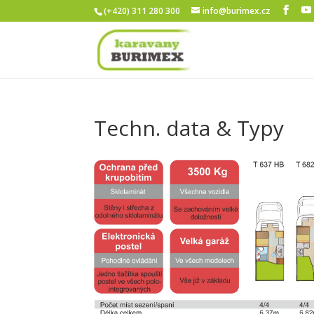
(+420) 311 280 300
info@burimex.cz
Techn. data & Typy