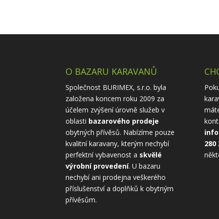
O BAZARU KARAVANŮ
CHC
Společnost BURIMEX, s.r.o. byla
Poku
založena koncem roku 2009 za
kara
účelem zvýšení úrovně služeb v
máte
oblasti
bazarového prodeje
kont
obytných přívěsů. Nabízíme pouze
inf
kvalitní karavany, kterým nechybí
280 
perfektní vybavenost a
skvělé
někt
výrobní provedení
. U bazaru
nechybí ani prodejna veškerého
příslušenství a doplňků k obytným
přívěsům.