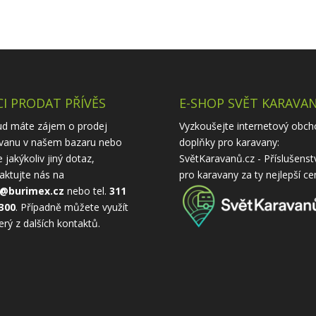
I PRODAT PŘÍVĚS
E-SHOP SVĚT KARAVA
d máte zájem o prodej
Vyzkoušejte internetový obch
vanu v našem bazaru nebo
doplňky pro karavany:
 jakýkoliv jiný dotaz,
SvětKaravanů.cz - Příslušenst
aktujte nás na
pro karavany
za ty nejlepší ce
o@burimex.cz
nebo tel.
311
300
. Případně můžete využít
erý z
dalších kontaktů
.