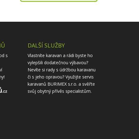
NŮ
DALŠÍ SLUŽBY
od s
Vlastníte karavan a rádi byste ho
vylepšili dodatečnou výbavou?
ví
Nevíte si rady s údržbou karavanu
ny!
či s jeho opravou? Využijte
servis
karavanů
BURIMEX s.r.o. a svěřte
svůj obytný přívěs specialistům.