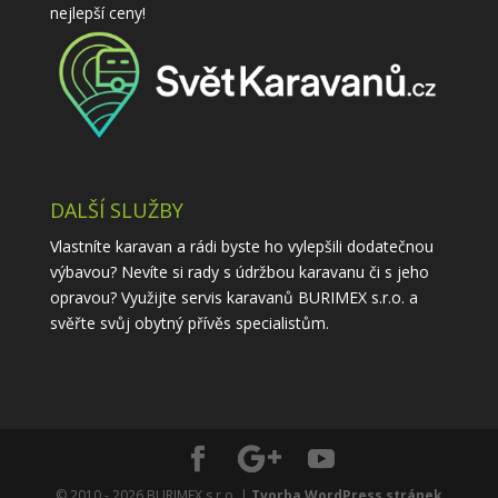
nejlepší ceny!
DALŠÍ SLUŽBY
Vlastníte karavan a rádi byste ho vylepšili dodatečnou
výbavou? Nevíte si rady s údržbou karavanu či s jeho
opravou? Využijte
servis karavanů
BURIMEX s.r.o. a
svěřte svůj obytný přívěs specialistům.
© 2010 - 2026 BURIMEX s.r.o. |
Tvorba WordPress stránek