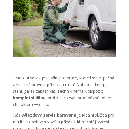
*Mobilní servis je ideální pro práce, které lze bezpečně
a kvalitně provést přímo na místě
(zahrada, kemp,
stání, garáž zákazníka).
Technik nemá k dispozici
kompletní dílnu
, proto je rozsah prací přizpůsoben
charakteru výjezdu.
Náš
výjezdový servis karavanů
je ideální služba pro
majitele obytných vozů a přívěsů, kteří chtějí vyřešit
opravy, údržbu a montáže rychle, pohodlně a
bez