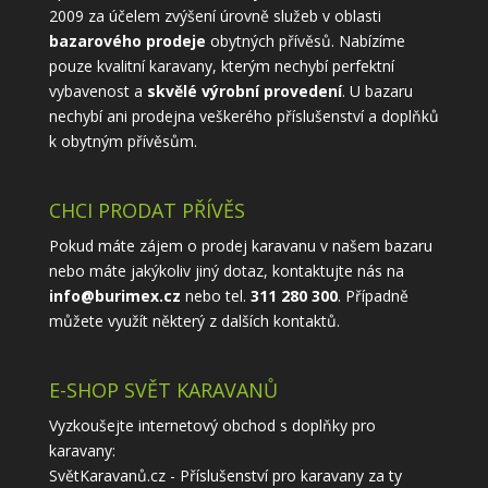
2009 za účelem zvýšení úrovně služeb v oblasti
bazarového prodeje
obytných přívěsů. Nabízíme
pouze kvalitní karavany, kterým nechybí perfektní
vybavenost a
skvělé výrobní provedení
. U bazaru
nechybí ani prodejna veškerého příslušenství a doplňků
k obytným přívěsům.
CHCI PRODAT PŘÍVĚS
Pokud máte zájem o prodej karavanu v našem bazaru
nebo máte jakýkoliv jiný dotaz, kontaktujte nás na
info@burimex.cz
nebo tel.
311 280 300
. Případně
můžete využít některý z
dalších kontaktů
.
E-SHOP SVĚT KARAVANŮ
Vyzkoušejte internetový obchod s doplňky pro
karavany:
SvětKaravanů.cz - Příslušenství pro karavany
za ty