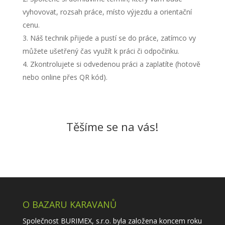
vyhovovat, rozsah práce, místo výjezdu a orientační
cenu.
Náš technik přijede a pustí se do práce, zatímco vy
můžete ušetřený čas využít k práci či odpočinku.
Zkontrolujete si odvedenou práci a zaplatíte (hotově
nebo online přes QR kód).
Těšíme se na vás!
O BAZARU KARAVANŮ
Společnost BURIMEX, s.r.o. byla založena koncem roku