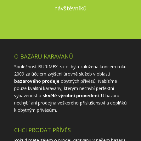
návštěvníků
O BAZARU KARAVANŮ
Společnost BURIMEX, s.r.o. byla založena koncem roku
2009 za účelem zvýšení úrovně služeb v oblasti
bazarového prodeje
obytných přívěsů. Nabízíme
pouze kvalitní karavany, kterým nechybí perfektní
vybavenost a
skvělé výrobní provedení
. U bazaru
nechybí ani prodejna veškerého příslušenství a doplňků
k obytným přívěsům.
CHCI PRODAT PŘÍVĚS
Pokud máte zájem o prodej karavanu v našem bazaru