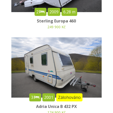
2
2009
6.28 m
Sterling Europa 460
249 900 Kč
3
2001
Zálohováno
Adria Unica B 432 PX
174 900 Kč