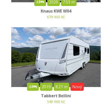
4
2020
7.53 m
Knaus KWE W04
679 900 Kč
4
2019
8.21 m
Nový
Tabbert Bellini
549 900 Kč