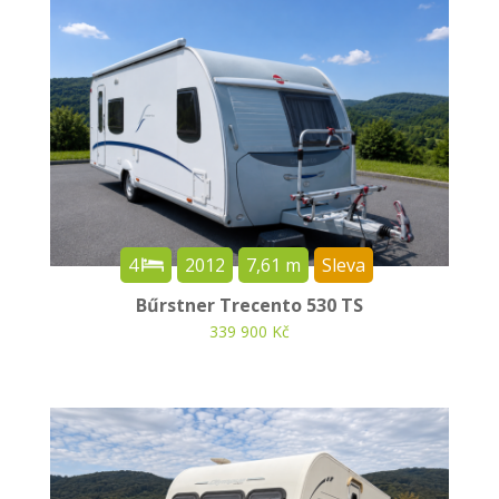
4
2012
7,61 m
Sleva
Bűrstner Trecento 530 TS
339 900 Kč