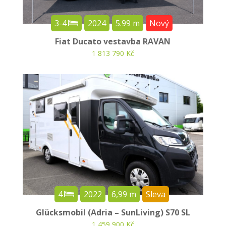
3-4
2024
5.99 m
Nový
Fiat Ducato vestavba RAVAN
1 813 790 Kč
4
2022
6,99 m
Sleva
Glücksmobil (Adria – SunLiving) S70 SL
1 459 900 Kč