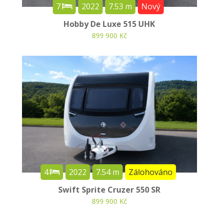
7
2022
7.53 m
Nový
Hobby De Luxe 515 UHK
899 900 Kč
4
2022
7.54 m
Zálohováno
Swift Sprite Cruzer 550 SR
899 900 Kč