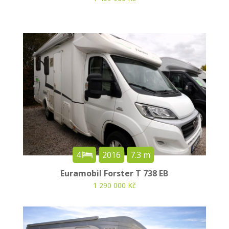
4
2016
7.3 m
Euramobil Forster T 738 EB
1 290 000 Kč