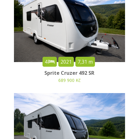
4
2021
7,31 m
Sprite Cruzer 492 SR
689 900 Kč