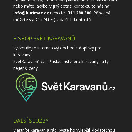
nebo máte jakýkoliv jiný dotaz, kontaktujte nás na
info@burimex.cz
nebo tel.
311 280 300
. Případně
můžete využít některý z
dalších kontaktů
.
E-SHOP SVĚT KARAVANŮ
Vyzkoušejte internetový obchod s doplňky pro
karavany:
SvětKaravanů.cz - Příslušenství pro karavany
za ty
nejlepší ceny!
DALŠÍ SLUŽBY
Vlastníte karavan a rádi byste ho vylepšili dodatečnou