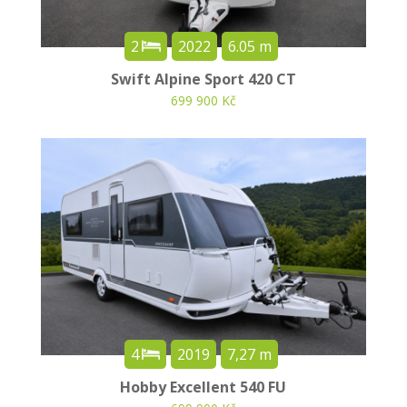
2
2022
6.05 m
Swift Alpine Sport 420 CT
699 900 Kč
4
2019
7,27 m
Hobby Excellent 540 FU