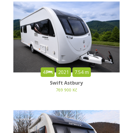
4
2021
7.54 m
Swift Astbury
769 900 Kč