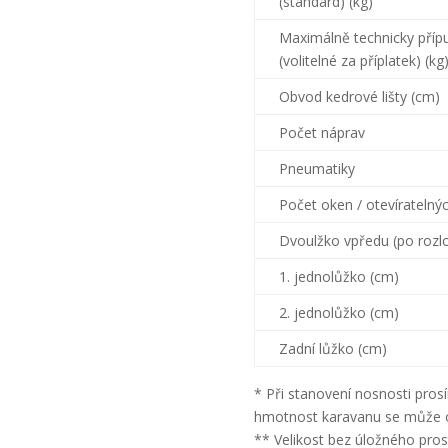
(standard) (kg)
Maximálně technicky přípu
(volitelné za příplatek) (kg
Obvod kedrové lišty (cm)
Počet náprav
Pneumatiky
Počet oken / otevíratelný
Dvoulžko vpředu (po rozlo
1. jednolůžko (cm)
2. jednolůžko (cm)
Zadní lůžko (cm)
* Při stanovení nosnosti pros
hmotnost karavanu se může o 
** Velikost bez úložného pros