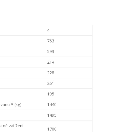
4
763
593
214
228
261
195
vanu * (kg)
1440
1495
stné zatížení
1700