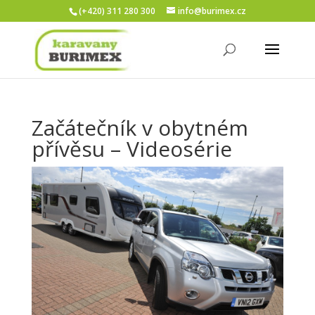
(+420) 311 280 300
info@burimex.cz
Začátečník v obytném
přívěsu – Videosérie