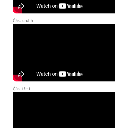
Část druhá
Část třetí