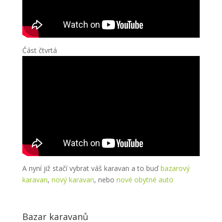
Část čtvrtá
A nyní již stačí vybrat váš karavan a to buď
bazarový
karavan
,
nový karavan
, nebo
nové obytné auto
Bazar karavanů