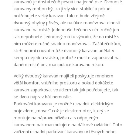
karavanů je dostatečně pevná i na jedné ose. Dvouosé
karavany mohou být za jízdy více stabilní a pokud
potřebujete velký karavan, tak to bude zřejmě
dvouosý obytný přívěs, ale na úkor manévrovatelnosti
karavanu na místě. Jednoduše řečeno s ním ručně jen
tak nepohnete. Jednoosý má tu výhodu, že na místě s
ním můžete ručně snadno manévrovat. Začátečníkům,
kteří neumí couvat může dvouosý karavan udělat v
kempu nejednu vrásku, protože musíte zaparkovat na
daném místě bez manipulace karavanu rukou.
Velký dvouosý karavan majiteli poskytuje mnohem
větší komfort vnitřního prostoru a pokud dokážete
karavan zaparkovat vozidlem tak jak potřebujete, tak
se dvou náprav bát nemusíte.
Parkování karavanu je možné usnadnit elektrickým
pojezdem „mover“ což je elektromotor, který se
montuje na nápravu přívěsu a s odpojeným
karavanem pak manipulujete na dálkové ovládání. Toto
zařízení usnadní parkování karavanu v těsných nebo