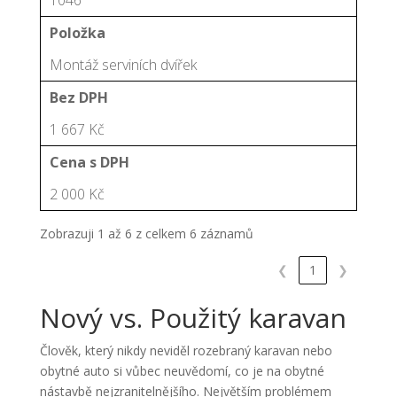
Položka
Montáž serviních dvířek
Bez DPH
1 667 Kč
Cena s DPH
2 000 Kč
Zobrazuji 1 až 6 z celkem 6 záznamů
❮
1
❯
Nový vs. Použitý karavan
Člověk, který nikdy neviděl rozebraný karavan nebo
obytné auto si vůbec neuvědomí, co je na obytné
nástavbě nejzranitelnějšího. Největším problémem