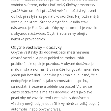
vodním skútrem, nebo i loď. Velký úložný prostor tzv.
garáž Vám umožní převážet velké množství vybavení
od kol, přes lyže až po nafukovací člun. Nejrozšířenější
vozidlo, na které výrobce obytného vozidla staví
nástavbu, je Fiat Ducato. Obytný automobil je vozidlo
s obytnou nástavbou. Obytná auta se vyrábějí v
několika provedeních.
Obytné vestavby – dodávky
Obytné vestavby do dodávek patří mezi nejmenší
obytná vozidla. A první pohled se mohou zdát
praktické, ale opak je pravdou. V obytné dodávce je
málo místa a normálně v ní může fungovat maximálně
jeden pár bez dětí. Dodávky jsou malé a je jasné, že si
nedopřejete komfort jako samostatnou sprchu,
samostatné sezené a oddělenou postel. V praxi se
často setkáváme s majiteli dodávek, kteří jako své
první obytné vozidlo zvolili vestavbu v dodávce a
všechny nevýhody je dotlačili k výměně za velký obytný
automobil, nebo obytný přívěs.