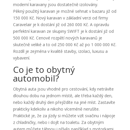
moderní karavany jsou dostatečně izolovány.
Pěkný použitý karavan je možné sehnat v bazaru již od
150 000 Kč. Nový karavan v základní verzi od firmy
Caravelair je k dostání již od 260 000 Kč. A opravdu
perfektní karavan ze skupiny SWIFT je k dostání již od
500 000 Kč. Cenové rozpětí nových karavanů je
skutečně veliké a to od 250 000 Kč až po 1 000 000 Kč.
Rozdíl je zejména v kvalitě stavby, izolaci, luxusu a
vybavení.
Co je to obytný
automobil?
Obytná auta jsou vhodné pro cestování, kdy netrávíte
dlouhou dobu na jednom místě, ale třeba každý den,
nebo každý druhý den přejíždíte na jiné míst. Zastavíte
prakticky kdekoliv a nikoho víceméně nerušíte.
Praktické je, že za jízdy si můžete vzít svačinu i nápoje
z chladničky, nebo i dojít na toaletu. Za obytným
autem můžete táhnou i přívěs například s motorkami,