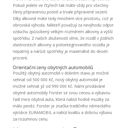
Pokud jedete ve čtyřech tak máte vždy pro všechny
členy připravenou postel a trvale připravené sezení.
Díky alkovně máte tedy mnohem více prostoru, což je
obrovská výhoda. Někteří považují za nevýhodu odpor
vzduchu způsobený velkým rozměrem alkovny a vyšší
spotřebu. Z našich zkušeností víme, že rozdíl v jízdních
vlastnostech alkovny a polointegrovaného vozidla je
nepatrný a nárůst spotřeby je maximálně do deseti
procent.
Orientační ceny obytných automobilů
Použitý obytný automobil v dobrém stavu je možné
sehnat od 500 000 Kč, nový obytný automobil je
možné sehnat již od 990 000 Kč. Námi prodáváné
obytné automobily Forster se svou cenou a výbavou
řadí mezi obytná auta, která nabízí hodně muziky za
málo peněz. Forster je značka tradičního německého
výrobce EURAMOBIL a nabízí kvalitu a dobrou výbavu
za rozumnou cenu.