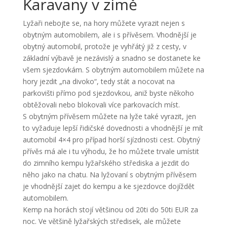
Karavany v zimě
Lyžaři nebojte se, na hory můžete vyrazit nejen s
obytným automobilem, ale i s přívěsem. Vhodnější je
obytný automobil, protože je vyhřátý již z cesty, v
základní výbavě je nezávislý a snadno se dostanete ke
všem sjezdovkám. S obytným automobilem můžete na
hory jezdit „na divoko“, tedy stát a nocovat na
parkovišti přímo pod sjezdovkou, aniž byste někoho
obtěžovali nebo blokovali více parkovacích míst.
S obytným přívěsem můžete na lyže také vyrazit, jen
to vyžaduje lepší řidičské dovednosti a vhodnější je mít
automobil 4×4 pro případ horší sjízdnosti cest. Obytný
přívěs má ale i tu výhodu, že ho můžete trvale umístit
do zimního kempu lyžařského střediska a jezdit do
něho jako na chatu. Na lyžovaní s obytným přívěsem
je vhodnější zajet do kempu a ke sjezdovce dojíždět
automobilem.
Kemp na horách stojí většinou od 20ti do 50ti EUR za
noc. Ve většině lyžařských středisek, ale můžete