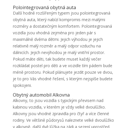
Polointegrovaná obytná auta
Další hodně rozšířeným typem jsou polointegrovaná
obytná auta, který nabízí kompromis mezi malými
rozměry a dostatečným komfortem. Polointegrovaná
vozidla jsou vhodná zejména pro jeden pár s
maximálně dvěma dětmi. Jejich výhodou je jejich
relativně malý rozměr a malý odpor vzduchu na
dálnicích. Jejich nevýhodou je malý vnitřní prostor.
Pokud máte děti, tak budete muset každý večer
rozkládat postel pro děti a ve vozidle tím pádem bude
méně prostoru. Pokud plánujete jezdit pouze ve dvou,
je to pro Vás vhodné řešení, s kterým nejspíše budete
spokojeni.
Obytný automobil Alkovna
Alkovny, to jsou vozidla s typickým převisem nad
kabinou vozidla, v kterém je vždy velké dvoulůžko.
Alkovny jsou vhodné zpravidla pro čtyř a více členné
rodiny. Ve většině půdorysů naleznete velké dvoulůžko
v alkovně, další dvě lůžka na zádi a sezení uprostřed.