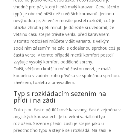
vhodné pro pár, který hledá malý karavan. Cena těchto
typů je obecně nižší než u větších karavanů. Jedinou
nevýhodou je, že večer musíte postel rozložit, což je
otázka zhruba pěti minut. Je důležité si uvědomit, že
většinu času stejně trávíte venku před karavanem.
V tomto rozložení můžete vidět variantu s velkým
sociálním zázemím na zádi s oddělenou sprchou což je
častá verze. V tomto případě menší komfort postelí
zvyšuje vysoký komfort oddělené sprchy.
Další, většinou kratší a méně častou verzí, je malá
koupelna v zadním rohu přívěsu se společnou sprchou,
závěsem, toaletu a umyvadlem.
Typ s rozkládacím sezením na
přídi i na zádi
Toto jsou často pětilůžkové karavany, časté zejména v
anglických karavanech. Je to velmi varialbilní typ
rozložení. Sezení v přední části je stejné jako u
předchozího typu a stejně se i rozkládá. Na zádi je