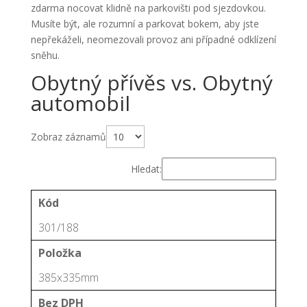
zdarma nocovat klidně na parkovišti pod sjezdovkou.
Musíte být, ale rozumní a parkovat bokem, aby jste
nepřekáželi, neomezovali provoz ani případné odklízení
sněhu.
Obytný přívěs vs. Obytný
automobil
Zobraz záznamů
Hledat:
Kód
301/188
Položka
385x335mm
Bez DPH