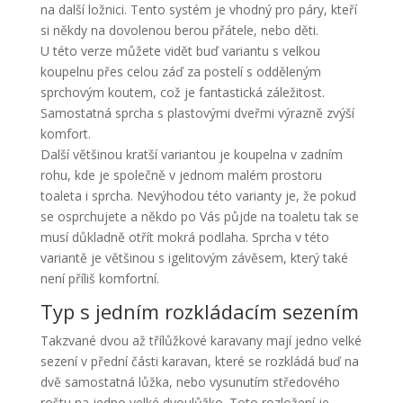
na další ložnici. Tento systém je vhodný pro páry, kteří
si někdy na dovolenou berou přátele, nebo děti.
U této verze můžete vidět buď variantu s velkou
koupelnu přes celou záď za postelí s odděleným
sprchovým koutem, což je fantastická záležitost.
Samostatná sprcha s plastovými dveřmi výrazně zvýší
komfort.
Další většinou kratší variantou je koupelna v zadním
rohu, kde je společně v jednom malém prostoru
toaleta i sprcha. Nevýhodou této varianty je, že pokud
se osprchujete a někdo po Vás půjde na toaletu tak se
musí důkladně otřít mokrá podlaha. Sprcha v této
variantě je většinou s igelitovým závěsem, který také
není příliš komfortní.
Typ s jedním rozkládacím sezením
Takzvané dvou až třílůžkové karavany mají jedno velké
sezení v přední části karavan, které se rozkládá buď na
dvě samostatná lůžka, nebo vysunutím středového
roštu na jedno velké dvoulůžko. Toto rozložení je