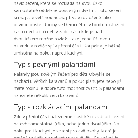
navíc sezení, která se rozkládá na dvoulůžko,
samostatně oddělené posuvnými dveřmi. Toto sezení
si majitelé většinou nechají trvale rozložené jako
pevnou poste. Rodiny se třemi dětmi v tomto rozložení
často nechají tři děti v zadní části kde je nad
dvoulůžkem možné rozložit také jednolůžkovou
palandu a rodiče spí v přední části. Koupelna je běžně
umístěna na boku, naproti kuchyni.
Typ s pevnými palandami
Palandy jsou skvělým řešení pro děti. Obvykle se
nachází u větších karavanů a pokud plánujete nebo již
máte rodinu je dobré tuto možnost zvážit. S palandami
naleznete několik verzí karavanů.
Typ s rozkládacími palandami
Zde v přední části nalezneme klasické rozkládací sezení
na dvě samostatná lůžka, nebo jedno dvoulůžko. Na
boku proti kuchyni je sezení pro dvě osoby, které je
možné rozložit na palandu pro dvě děti. Rozložení je