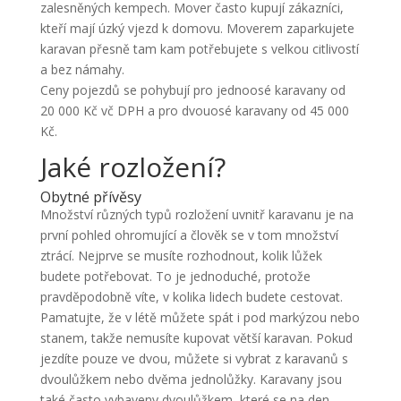
zalesněných kempech. Mover často kupují zákazníci,
kteří mají úzký vjezd k domovu. Moverem zaparkujete
karavan přesně tam kam potřebujete s velkou citlivostí
a bez námahy.
Ceny pojezdů se pohybují pro jednoosé karavany od
20 000 Kč vč DPH a pro dvouosé karavany od 45 000
Kč.
Jaké rozložení?
Obytné přívěsy
Množství různých typů rozložení uvnitř karavanu je na
první pohled ohromující a člověk se v tom množství
ztrácí. Nejprve se musíte rozhodnout, kolik lůžek
budete potřebovat. To je jednoduché, protože
pravděpodobně víte, v kolika lidech budete cestovat.
Pamatujte, že v létě můžete spát i pod markýzou nebo
stanem, takže nemusíte kupovat větší karavan. Pokud
jezdíte pouze ve dvou, můžete si vybrat z karavanů s
dvoulůžkem nebo dvěma jednolůžky. Karavany jsou
také často vybaveny dvoulůžkem, které se na den