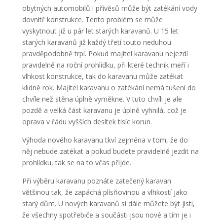
obytných automobilů i přívěsů může být zatékání vody
dovnitř konstrukce. Tento problém se může
vyskytnout již u pár let starých karavanů. U 15 let
starých karavanů již každý třetí touto neduhou
pravděpodobně trpí. Pokud majitel karavanu nejezdí
pravidelně na roční prohlídku, při které technik meří i
vlhkost konstrukce, tak do karavanu může zatékat
klidně rok. Majitel karavanu o zatékání nemá tušení do
chvíle než stěna úplně vyměkne. V tuto chvíli je ale
pozdě a velká část karavanu je úplně vyhnilá, což je
oprava v řádu vyšších desítek tisíc korun.
Výhoda nového karavanu tkví zejména v tom, že do
něj nebude zatékat a pokud budete pravidelně jezdit na
prohlídku, tak se na to včas přijde.
Při výběru karavanu poznáte zatečený karavan
většinou tak, že zapáchá plísňovinou a vlhkostí jako
starý dům. U nových karavanů si dále můžete být jisti,
že všechny spotřebiče a součásti jsou nové a tím je i