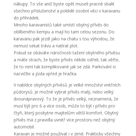
nákupy. To vše aniž byste opět museli pracně sbalit
všechno příslušenství a poklidit osobní věci v karavanu
do přihrádek.
Mnoho karavanistů také umístí obytný přívěs do
oblíbeného kempu a mají ho tam celou sezonu. Do
karavanu pak jezdí jako na chatu s tou výhodou, že
nemusí sekat trávu a natírat plot.
Pokud se obáváte náročnosti tažení obytného přívěsu
a máte strach, že byste přívěs někde odřeli, tak věřte,
že to není tak komplikované jak se zdá. Parkování si
nacvičíte a jízda vpřed je hračka.
V nabídce obytných přívěsů je velké množství vnitřních
půdorysů. Je možné vybrat přívěs malý, nebo velký
dvounápravový. To že je přívěs velký, neznamená, že
musí být pro 6 a více osob, může to být i přívěs pro
čtyři, který poskytne majitelům větší komfort. Obytný
přívěs má z pravidla uvnitř více prostoru než obytný
automobil.
Karavan je možné používat i v zimě. Prakticky všechny