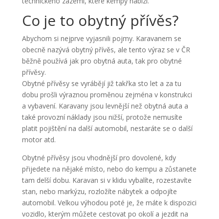
technického zázemí, které kempy nabízí.
Co je to obytný přívěs?
Abychom si nejprve vyjasnili pojmy. Karavanem se
obecně nazývá obytný přívěs, ale tento výraz se v ČR
běžně používá jak pro obytná auta, tak pro obytné
přívěsy.
Obytné přívěsy se vyrábějí již takřka sto let a za tu
dobu prošli výraznou proměnou zejména v konstrukci
a vybavení. Karavany jsou levnější než obytná auta a
také provozní náklady jsou nižší, protože nemusíte
platit pojištění na další automobil, nestaráte se o další
motor atd.
Obytné přívěsy jsou vhodnější pro dovolené, kdy
přijedete na nějaké místo, nebo do kempu a zůstanete
tam delší dobu. Karavan si v klidu vybalíte, rozestavíte
stan, nebo markýzu, rozložíte nábytek a odpojíte
automobil. Velkou výhodou poté je, že máte k dispozici
vozidlo, kterým můžete cestovat po okolí a jezdit na