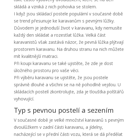
skládá a vzniká z nich pohovka se stolem.
I když jsou skládací postele populární v současné době
se trend přesunuje ke karavanům s pevnými lůžky.
Důvodem je jednoduší život v karavanu, kdy nemusíte
každý den skládat a rozestlat lůžka. Velká část
karavanistů však zastává názor, že pevná lůžka plýtvají
prostorem karavanu. Na druhou stranu na nich můžete
mít kvalitnější matraci.
Při koupi karavanu se také ujistěte, že zde je dost
úložného prostoru pro vaše věci.
Při výběru karavanu se ujistěte, že jsou postele
správně dlouhé a všichni se na ně pohodlně vejdou. U
skládacích postelí zkontrolujte, zda je tloušťka polštářů
vyhovující.
Typ s pevnou postelí a sezením
V současné době je velké množství karavanů s pevným
dvoulůžkem v zadní části karavanu, a jídelny,
nacházející se v přední části vozu, která se dá předělat