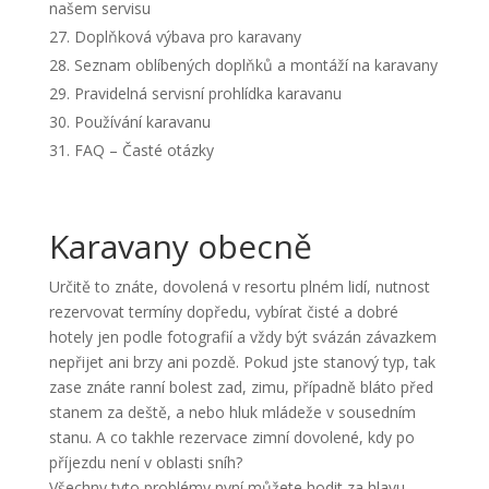
našem servisu
Doplňková výbava pro karavany
Seznam oblíbených doplňků a montáží na karavany
Pravidelná servisní prohlídka karavanu
Používání karavanu
FAQ – Časté otázky
Karavany obecně
Určitě to znáte, dovolená v resortu plném lidí, nutnost
rezervovat termíny dopředu, vybírat čisté a dobré
hotely jen podle fotografií a vždy být svázán závazkem
nepřijet ani brzy ani pozdě. Pokud jste stanový typ, tak
zase znáte ranní bolest zad, zimu, případně bláto před
stanem za deště, a nebo hluk mládeže v sousedním
stanu. A co takhle rezervace zimní dovolené, kdy po
příjezdu není v oblasti sníh?
Všechny tyto problémy nyní můžete hodit za hlavu,