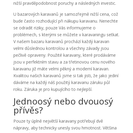
nižší pravděpodobnost poruchy a následných investic.
U bazarových karavanů je samozřejmě nižší cena, což
bude často rozhodující při nákupu karavanu. Nenechte
se odradit riziky, pouze Vás informujeme o
problémech, s kterými se můžete v karavaningu setkat.
V našem bazaru karavanů prochází každý karavan
velmi důslednou kontrolou a všechny závady jsou
pečlivě opraveny. Použité karavany, které prodáváme
jsou v perfektním stavu a za třetinovou cenu nového
karavanu již máte velmi pěkný a moderní karavan.
Kvalitou našich karavanů jsme si tak jisti, že jako jediní
dáváme na každý náš použitý karavanu záruku půl
roku. Záruka je pro kupujícího to nejlepší.
Jednoosý nebo dvouosý
přívěs?
Pouze ty úplně největší karavany potřebují dvě
nápravy, aby technicky unesly svou hmotnost. Většina