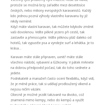
protože se možná brzy zařadíte mezi desetitisíce
českých, nebo miliony evropských karavanistů. Každý
kdo jednou pozná výhody vlastního karavanu by již
nikdy neměnil.
Když máte vlastní karavan, tak můžete kdykoliv změnit
vaši dovolenou. Vidíte pěkné jezero při cestě, tak
zastavíte a přenocujete. Vidíte pěknou pláž daleko od
hotelů, tak vypusťte psa a vyndejte surf a lehátka. Je to
krása…
Karavan máte stále připraven, uvnitř máte stále
všechno nádobí, vybavení a lůžkoviny. V pátek mrknete
na dobrou předpověď počasí, tak do toho sednete a
jedete.
Podnikatelé a manažeři často ocení flexibilitu, když vidí,
že je méně práce, tak si udělají prodloužený víkend a
nejsou ničím vázáni.
Obecně je možné jezdit takzvaně na divoko, což
znamená mimo kempy, nebo do kempů a využít