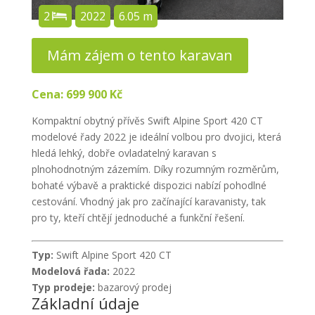
2
2022
6.05 m
Mám zájem o tento karavan
Cena:
699 900 Kč
Kompaktní obytný přívěs Swift Alpine Sport 420 CT
modelové řady 2022 je ideální volbou pro dvojici, která
hledá lehký, dobře ovladatelný karavan s
plnohodnotným zázemím. Díky rozumným rozměrům,
bohaté výbavě a praktické dispozici nabízí pohodlné
cestování. Vhodný jak pro začínající karavanisty, tak
pro ty, kteří chtějí jednoduché a funkční řešení.
Typ:
Swift Alpine Sport 420 CT
Modelová řada:
2022
Typ prodeje:
bazarový prodej
Základní údaje