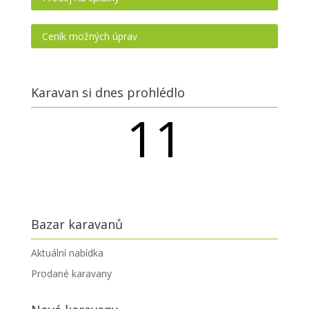
Ceník možných úprav
Karavan si dnes prohlédlo
11
návštěvníků
Bazar karavanů
Aktuální nabídka
Prodané karavany