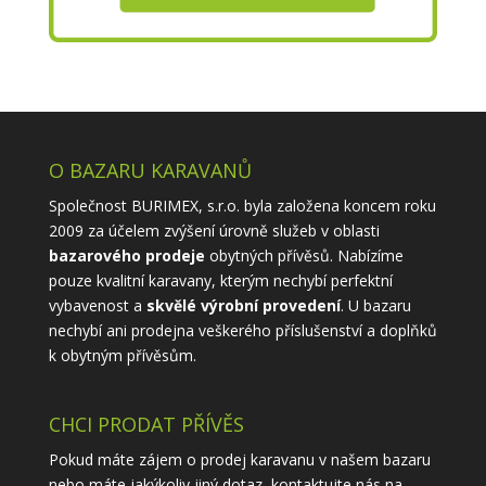
O BAZARU KARAVANŮ
Společnost BURIMEX, s.r.o. byla založena koncem roku
2009 za účelem zvýšení úrovně služeb v oblasti
bazarového prodeje
obytných přívěsů. Nabízíme
pouze kvalitní karavany, kterým nechybí perfektní
vybavenost a
skvělé výrobní provedení
. U bazaru
nechybí ani prodejna veškerého příslušenství a doplňků
k obytným přívěsům.
CHCI PRODAT PŘÍVĚS
Pokud máte zájem o prodej karavanu v našem bazaru
nebo máte jakýkoliv jiný dotaz, kontaktujte nás na