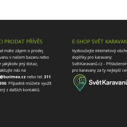
I PRODAT PŘÍVĚS
E-SHOP SVĚT KARAVA
d máte zájem o prodej
Vyzkoušejte internetový obch
vanu v našem bazaru nebo
doplňky pro karavany:
 jakýkoliv jiný dotaz,
SvětKaravanů.cz - Příslušenst
aktujte nás na
pro karavany
za ty nejlepší ce
o@burimex.cz
nebo tel.
311
300
. Případně můžete využít
erý z
dalších kontaktů
.