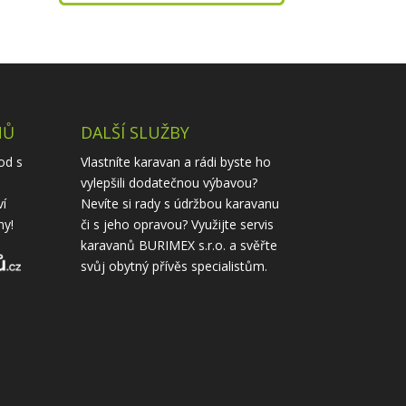
NŮ
DALŠÍ SLUŽBY
od s
Vlastníte karavan a rádi byste ho
vylepšili dodatečnou výbavou?
ví
Nevíte si rady s údržbou karavanu
ny!
či s jeho opravou? Využijte
servis
karavanů
BURIMEX s.r.o. a svěřte
svůj obytný přívěs specialistům.