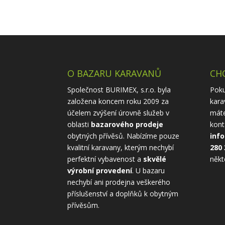
O BAZARU KARAVANŮ
CHC
Společnost BURIMEX, s.r.o. byla
Poku
založena koncem roku 2009 za
kara
účelem zvýšení úrovně služeb v
máte
oblasti
bazarového prodeje
kont
obytných přívěsů. Nabízíme pouze
inf
kvalitní karavany, kterým nechybí
280 
perfektní vybavenost a
skvělé
někt
výrobní provedení
. U bazaru
nechybí ani prodejna veškerého
příslušenství a doplňků k obytným
přívěsům.