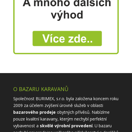
O BAZARU KARAVANŮ
Společnost BURIMEX, s.r.o. byla založena koncem roku
2009 za účelem zvýšení úrovně služeb v oblasti
bazarového prodeje
obytných přívěsů. Nabízíme
pouze kvalitní karavany, kterým nechybí perfektní
vybavenost a
skvělé výrobní provedení
. U bazaru