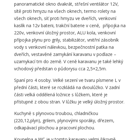
panoramatické okno dvakrát, střešní ventilátor 12V,
sítě proti hmyzu na všech oknech, termo rolety na
všech oknech, síť proti hmyzu ve dveřích, venkovní
kaslík na 12v baterii, trakční baterie v ceně, přípojka na
220v, venkovní úložný prostor, ALU kola, venkovní
přípojka plynu pro grily, stabilizátor, vnitřní zásobník
vody s venkovní nálevkou, bezpečnostní patka na
dveřích, vestavěné zamykání karavanu v podlaze –
uzamykací trn do země. V ceně karavanu je také lehký
vchodový předstan o půdorysu cca 2,5×2,5m.
Spaní pro 4 osoby. Velké sezení ve tvaru písmene L v
přední části, které se rozkládá na dvoulůžko. V zadní
části velká oddělená ložnice s lůžkem, které je
přístupné z obou stran. V lůžku je velký úložný prostor.
Kuchyně s plynovou troubou, chladničkou
(220,12,plyn), grilem, plynovými sporáky, dřezem,
odkapávací plochou a pracovní plochou.
Koupelna a WC je v tomto karavanu velmi šikovně