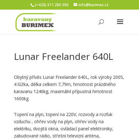
(+420) 311 280 300
info@burimex.cz
Lunar Freelander 640L
Obytný přívěs Lunar Freelander 640L, rok výroby 2005,
4 lůžka, délka celkem 7,79m, hmotnost prázdného
karavanu 1246kg, maximální přípustná hmotnost
1600kg
Topení na plyn, topení na 220V, rozvody a rozfuk
vzduchu , ohřev vody na plyn, ohřev vody na
elektriku,
dvojitá okna, ovládací panel elektroniky,
zabudované rádio, střešní televizní anténa,