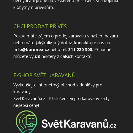
nechybí ani prodejna veškerého příslušenství a doplňků
k obytným přívěsům.
CHCI PRODAT PŘÍVĚS
Pokud máte zájem o prodej karavanu v našem bazaru
nebo máte jakýkoliv jiný dotaz, kontaktujte nás na
info@burimex.cz
nebo tel.
311 280 300
. Případně
můžete využít některý z
dalších kontaktů
.
E-SHOP SVĚT KARAVANŮ
Vyzkoušejte internetový obchod s doplňky pro
karavany:
SvětKaravanů.cz - Příslušenství pro karavany
za ty
nejlepší ceny!