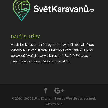
DALŠÍ SLUŽBY
Vlastníte karavan a rádi byste ho vylepšili dodatečnou
výbavou? Nevíte si rady s údržbou karavanu či s jeho
opravou? Využijte
servis karavanů
BURIMEX s.r.o. a
svěřte svůj obytný přívěs specialistům.
© 2010 - 2026 BURIMEX s.r.o. |
Tvorba WordPress stránek
WPress.help