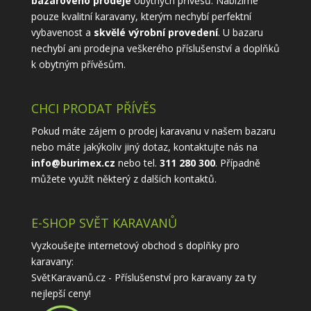
bazarového prodeje
obytných přívěsů. Nabízíme
pouze kvalitní karavany, kterým nechybí perfektní
vybavenost a
skvělé výrobní provedení
. U bazaru
nechybí ani prodejna veškerého příslušenství a doplňků
k obytným přívěsům.
CHCI PRODAT PŘÍVĚS
Pokud máte zájem o prodej karavanu v našem bazaru
nebo máte jakýkoliv jiný dotaz, kontaktujte nás na
info@burimex.cz
nebo tel.
311 280 300
. Případně
můžete využít některý z
dalších kontaktů
.
E-SHOP SVĚT KARAVANŮ
Vyzkoušejte internetový obchod s doplňky pro
karavany:
SvětKaravanů.cz - Příslušenství pro karavany
za ty
nejlepší ceny!