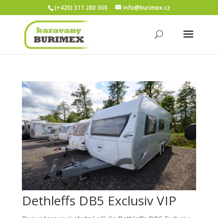
(+420) 311 280 300
info@burimex.cz
Dethleffs DB5 Exclusiv VIP