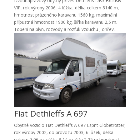
Dvounápravový obytný přívěs Dethleffs DB5 Exclusiv
VIP, rok výroby 2006, 4 lůžka, délka celkem 8140 m,
hmotnost prázdného karavanu 1560 kg, maximální
přípustná hmotnost 1900 kg, šířka karavanu 2,5 m.
Topení na plyn, rozvody a rozfuk vzduchu , ohřev...
Fiat Dethleffs A 697
Obytné vozidlo Fiat Dethleffs A 697 Esprit Globetrotter,
rok výroby 2002, do provozu 2003, 6 lůžek, délka
celkem 7,06 m, výška 3,14 m, šíře 2,25 m hmotnost