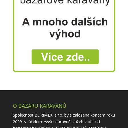
O BAZARU KARAVANŮ
Společnost BURIMEX, s.r.o. byla založena koncem roku
2009 za účelem zvýšení úrovně služeb v oblasti