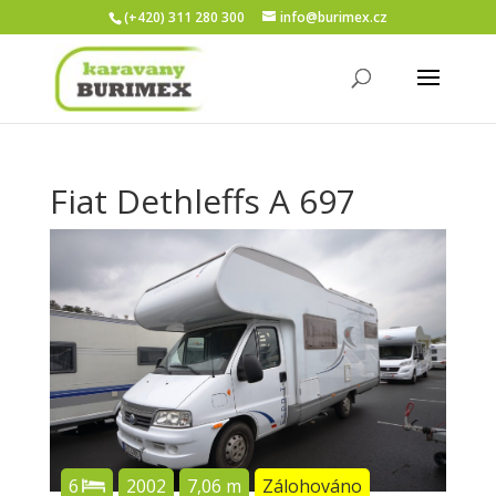
(+420) 311 280 300
info@burimex.cz
Fiat Dethleffs A 697
6
2002
7,06 m
Zálohováno