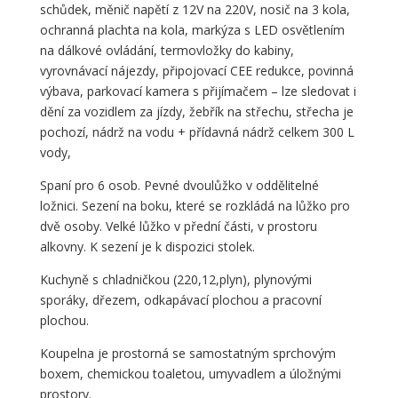
schůdek, měnič napětí z 12V na 220V, nosič na 3 kola,
ochranná plachta na kola, markýza s LED osvětlením
na dálkové ovládání, termovložky do kabiny,
vyrovnávací nájezdy, připojovací CEE redukce, povinná
výbava, parkovací kamera s přijímačem – lze sledovat i
dění za vozidlem za jízdy, žebřík na střechu, střecha je
pochozí, nádrž na vodu + přídavná nádrž celkem 300 L
vody,
Spaní pro 6 osob. Pevné dvoulůžko v oddělitelné
ložnici. Sezení na boku, které se rozkládá na lůžko pro
dvě osoby. Velké lůžko v přední části, v prostoru
alkovny. K sezení je k dispozici stolek.
Kuchyně s chladničkou (220,12,plyn), plynovými
sporáky, dřezem, odkapávací plochou a pracovní
plochou.
Koupelna je prostorná se samostatným sprchovým
boxem, chemickou toaletou, umyvadlem a úložnými
prostory.