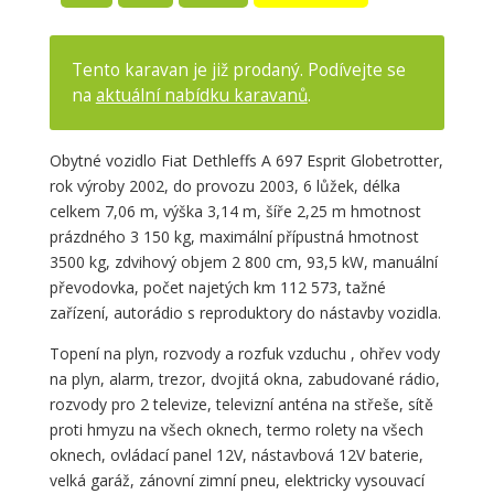
Tento karavan je již prodaný. Podívejte se
na
aktuální nabídku karavanů
.
Obytné vozidlo Fiat Dethleffs A 697 Esprit Globetrotter,
rok výroby 2002, do provozu 2003, 6 lůžek, délka
celkem 7,06 m, výška 3,14 m, šíře 2,25 m hmotnost
prázdného 3 150 kg, maximální přípustná hmotnost
3500 kg, zdvihový objem 2 800 cm, 93,5 kW, manuální
převodovka, počet najetých km 112 573, tažné
zařízení, autorádio s reproduktory do nástavby vozidla.
Topení na plyn, rozvody a rozfuk vzduchu , ohřev vody
na plyn, alarm, trezor, dvojitá okna, zabudované rádio,
rozvody pro 2 televize, televizní anténa na střeše, sítě
proti hmyzu na všech oknech, termo rolety na všech
oknech, ovládací panel 12V, nástavbová 12V baterie,
velká garáž, zánovní zimní pneu, elektricky vysouvací