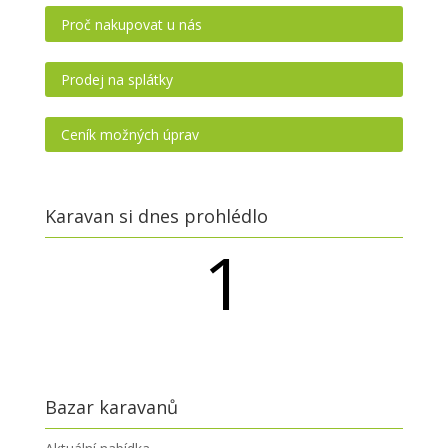
Proč nakupovat u nás
Prodej na splátky
Ceník možných úprav
Karavan si dnes prohlédlo
1
návštěvníků
Bazar karavanů