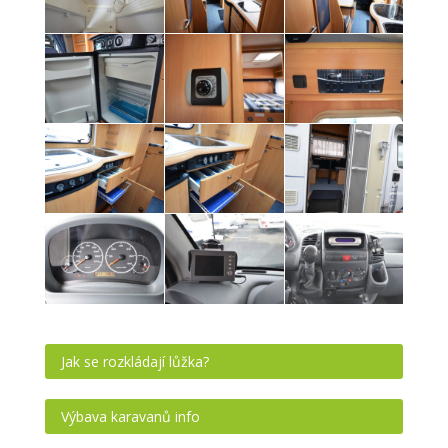
Jak se rozkládají lůžka?
Výbava karavanů info