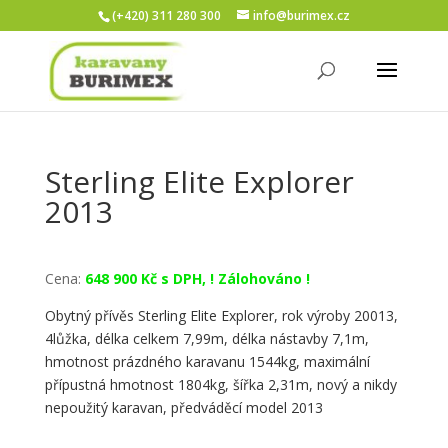
(+420) 311 280 300
info@burimex.cz
Sterling Elite Explorer
2013
Cena:
648 900 Kč s DPH, ! Zálohováno !
Obytný přívěs Sterling Elite Explorer, rok výroby 20013,
4lůžka, délka celkem 7,99m, délka nástavby 7,1
m,
hmotnost prázdného karavanu 1544kg, maximální
přípustná hmotnost 1804kg, šířka 2,31m, nový a nikdy
nepoužitý karavan, předváděcí model 2013