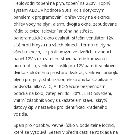
Teplovodní topení na plyn, topení na 220V, Topný
systém ALDE v hodnotě 90tis. Kč s dotykovým
panelem k programování, ohřev vody na elektriku,
ohřev vody na plyn, alarm, dvojitá okna, zabudované
rádio,televize, televizní anténa na střeše,
panoramatické okno dvakrát, střešní ventilátor 12V,
sítě proti hmyzu na všech oknech, termo rolety na
všech oknech, síť proti hmyzu ve dveřích, ovládací
panel 12V s ukazatelem stavu baterie karavanu i
automobilu, venkovní kaslík pro 12V baterii, venkovní
dvířka k úložnému prostoru dvakrát, venkovní přípojka
plynu pro grily, stabilizátor, elektronická stabilizace
podvozku alko ATC, ALKO Secure bezpečnostní
botička na kolo, zateplení do -20°C, LED osvětlení,
vnitřní zásobník vody s ukazatelem stavu, skrytý
datový čip v nástavbě pro identifikaci kradeného
vozidla.
Spaní pro 4osob/y. Pevné lůžko v oddělitelné ložnici,
které se vysouvá. Sezení v přední části se rozkládá na