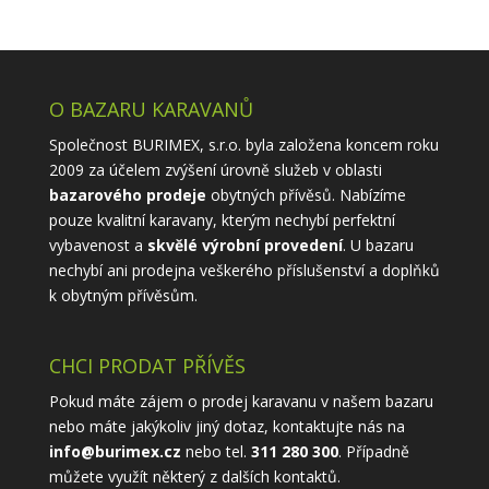
O BAZARU KARAVANŮ
Společnost BURIMEX, s.r.o. byla založena koncem roku
2009 za účelem zvýšení úrovně služeb v oblasti
bazarového prodeje
obytných přívěsů. Nabízíme
pouze kvalitní karavany, kterým nechybí perfektní
vybavenost a
skvělé výrobní provedení
. U bazaru
nechybí ani prodejna veškerého příslušenství a doplňků
k obytným přívěsům.
CHCI PRODAT PŘÍVĚS
Pokud máte zájem o prodej karavanu v našem bazaru
nebo máte jakýkoliv jiný dotaz, kontaktujte nás na
info@burimex.cz
nebo tel.
311 280 300
. Případně
můžete využít některý z
dalších kontaktů
.