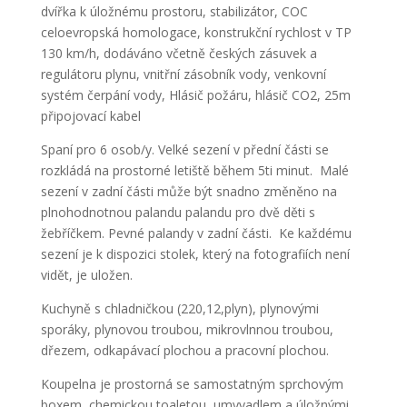
dvířka k úložnému prostoru, stabilizátor, COC
celoevropská homologace, konstrukční rychlost v TP
130 km/h, dodáváno včetně českých zásuvek a
regulátoru plynu, vnitřní zásobník vody, venkovní
systém čerpání vody, Hlásič požáru, hlásič CO2, 25m
připojovací kabel
Spaní pro 6 osob/y. Velké sezení v přední části se
rozkládá na prostorné letiště během 5ti minut. Malé
sezení v zadní části může být snadno změněno na
plnohodnotnou palandu palandu pro dvě děti s
žebříčkem. Pevné palandy v zadní části. Ke každému
sezení je k dispozici stolek, který na fotografiích není
vidět, je uložen.
Kuchyně s chladničkou (220,12,plyn), plynovými
sporáky, plynovou troubou, mikrovlnnou troubou,
dřezem, odkapávací plochou a pracovní plochou.
Koupelna je prostorná se samostatným sprchovým
boxem, chemickou toaletou, umyvadlem a úložnými