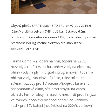
Obytný přívěs SPRITE Major 6 TD SR , rok výroby 2014, 6
lůžek/ka, délka celkem 7,48m, délka nástavby 6,6m,
hmotnost prázdného karavanu 1157, maximální přípustná
hmotnost 1500kg, včetně elektronické stabilizace
podvozku ALKO ATC
Truma Combi = (Topení na plyn, topení na 220V,
rozvody a rozfuk vzduchu , ohřev vody na elektriku,
ohřev vody na plyn ), digitální programování topení a
ohřevu vody, zabudované rádio, televizní anténa na
střeše, rozvody pro TV včetně přípojek v karavanu,
panoramatické okno, sítě proti hmyzu na všech
oknech, termo rolety na všech oknech, síť proti hmyzu
ve dveřích, dotykový ovládací panel 12V, venkovní
kaslík pro 12V baterii (nezávislost na 220V), venkovní