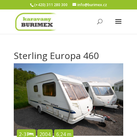
(+420) 311 280 300
info@burimex.cz
Sterling Europa 460
2-3
2004
6,24 m