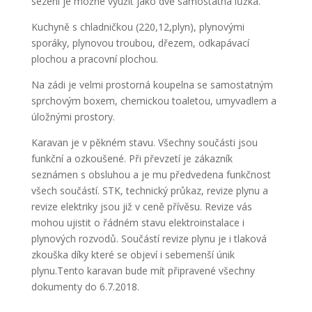
sezení je možné využít jako dvě samostatná lůžka.
Kuchyně s chladničkou (220,12,plyn), plynovými
sporáky, plynovou troubou, dřezem, odkapávací
plochou a pracovní plochou.
Na zádi je velmi prostorná koupelna se samostatným
sprchovým boxem, chemickou toaletou, umyvadlem a
úložnými prostory.
Karavan je v pěkném stavu. Všechny součásti jsou
funkční a ozkoušené. Při převzetí je zákazník
seznámen s obsluhou a je mu předvedena funkčnost
všech součástí. STK, technický průkaz, revize plynu a
revize elektriky jsou již v ceně přívěsu. Revize vás
mohou ujistit o řádném stavu elektroinstalace i
plynových rozvodů. Součástí revize plynu je i tlaková
zkouška díky které se objeví i sebemenší únik
plynu.Tento karavan bude mít připravené všechny
dokumenty do 6.7.2018.