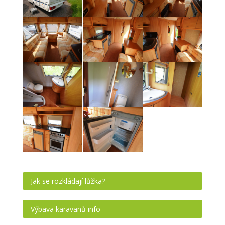
Jak se rozkládají lůžka?
Výbava karavanů info