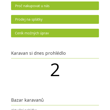
Proč nakupovat u nás
Prodej na splátky
Ceník možných úprav
Karavan si dnes prohlédlo
2
návštěvníků
Bazar karavanů