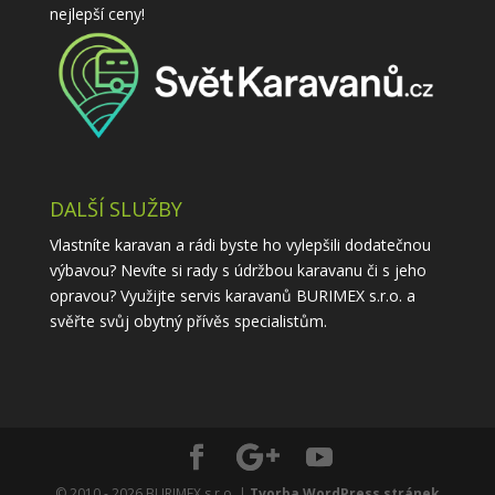
nejlepší ceny!
DALŠÍ SLUŽBY
Vlastníte karavan a rádi byste ho vylepšili dodatečnou
výbavou? Nevíte si rady s údržbou karavanu či s jeho
opravou? Využijte
servis karavanů
BURIMEX s.r.o. a
svěřte svůj obytný přívěs specialistům.
© 2010 - 2026 BURIMEX s.r.o. |
Tvorba WordPress stránek