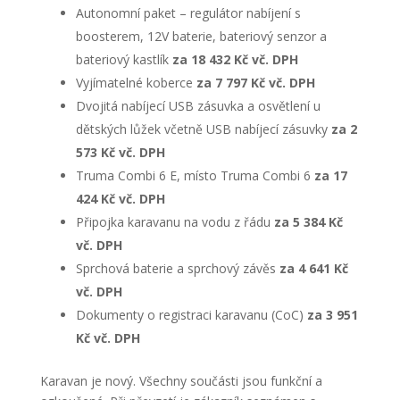
Autonomní paket – regulátor nabíjení s
boosterem, 12V baterie, bateriový senzor a
bateriový kastlík
za 18 432 Kč vč. DPH
Vyjímatelné koberce
za 7 797 Kč vč. DPH
Dvojitá nabíjecí USB zásuvka a osvětlení u
dětských lůžek včetně USB nabíjecí zásuvky
za 2
573 Kč vč. DPH
Truma Combi 6 E, místo Truma Combi 6
za 17
424 Kč vč. DPH
Připojka karavanu na vodu z řádu
za 5 384 Kč
vč. DPH
Sprchová baterie a sprchový závěs
za 4 641 Kč
vč. DPH
Dokumenty o registraci karavanu (CoC)
za 3 951
Kč vč. DPH
Karavan je nový. Všechny součásti jsou funkční a