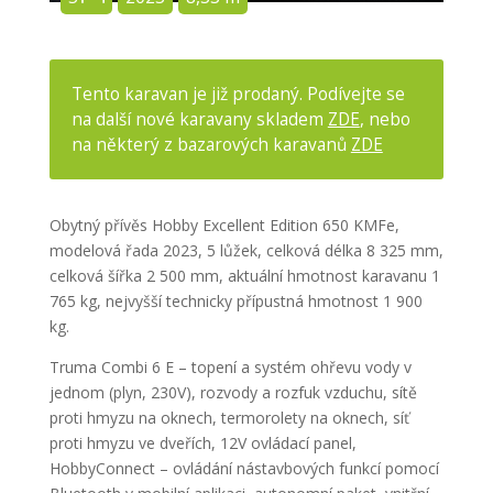
Tento karavan je již prodaný. Podívejte se
na další nové karavany skladem
ZDE
, nebo
na některý z bazarových karavanů
ZDE
Obytný přívěs Hobby Excellent Edition 650 KMFe,
modelová řada 2023, 5 lůžek, celková délka 8 325 mm,
celková šířka 2 500 mm, aktuální hmotnost karavanu 1
765 kg, nejvyšší technicky přípustná hmotnost 1 900
kg.
Truma Combi 6 E – topení a systém ohřevu vody v
jednom (plyn, 230V), rozvody a rozfuk vzduchu, sítě
proti hmyzu na oknech, termorolety na oknech, síť
proti hmyzu ve dveřích, 12V ovládací panel,
HobbyConnect – ovládání nástavbových funkcí pomocí