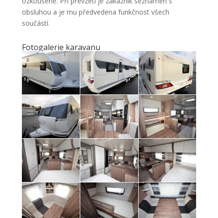
ozkoušené. Při převzetí je zákazník seznámen s
obsluhou a je mu předvedena funkčnost všech
součástí.
Fotogalerie karavanu