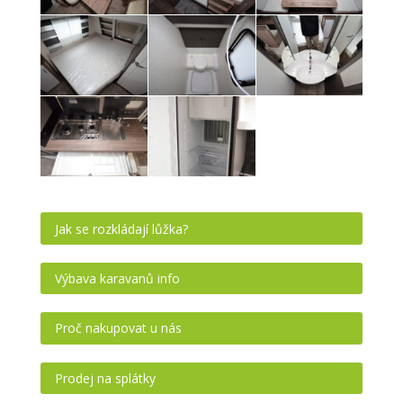
Jak se rozkládají lůžka?
Výbava karavanů info
Proč nakupovat u nás
Prodej na splátky