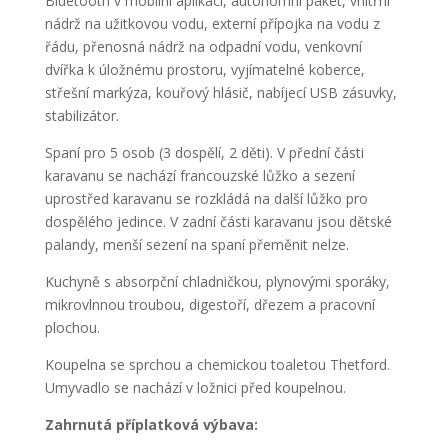
Bluetooth v mobilní aplikaci, autonomní paket, vnitřní
nádrž na užitkovou vodu, externí přípojka na vodu z
řádu, přenosná nádrž na odpadní vodu, venkovní
dvířka k úložnému prostoru, vyjímatelné koberce,
střešní markýza, kouřový hlásič, nabíjecí USB zásuvky,
stabilizátor.
Spaní pro 5 osob (3 dospělí, 2 děti). V přední části
karavanu se nachází francouzské lůžko a sezení
uprostřed karavanu se rozkládá na další lůžko pro
dospělého jedince. V zadní části karavanu jsou dětské
palandy, menší sezení na spaní přeměnit nelze.
Kuchyně s absorpční chladničkou, plynovými sporáky,
mikrovlnnou troubou, digestoří, dřezem a pracovní
plochou.
Koupelna se sprchou a chemickou toaletou Thetford.
Umyvadlo se nachází v ložnici před koupelnou.
Zahrnutá příplatková výbava: