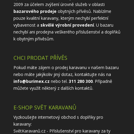
2009 za účelem zvýšení úrovně služeb v oblasti
bazarového prodeje
obytných přívěsů. Nabízíme
pouze kvalitní karavany, kterým nechybí perfektní
vybavenost a
skvělé výrobní provedení
. U bazaru
nechybí ani prodejna veškerého příslušenství a doplňků
k obytným přívěsům.
CHCI PRODAT PŘÍVĚS
Pokud máte zájem o prodej karavanu v našem bazaru
nebo máte jakýkoliv jiný dotaz, kontaktujte nás na
info@burimex.cz
nebo tel.
311 280 300
. Případně
můžete využít některý z
dalších kontaktů
.
E-SHOP SVĚT KARAVANŮ
Vyzkoušejte internetový obchod s doplňky pro
karavany:
SvětKaravanů.cz - Příslušenství pro karavany
za ty