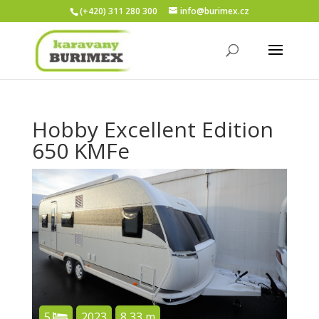
(+420) 311 280 300
info@burimex.cz
Hobby Excellent Edition
650 KMFe
5
2023
8,33 m