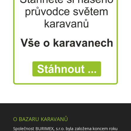
O BAZARU KARAVANŮ
Společnost BURIMEX, s.r.o. byla založena koncem roku