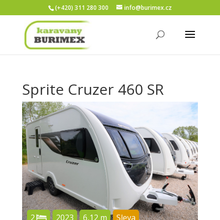
(+420) 311 280 300
info@burimex.cz
Sprite Cruzer 460 SR
2
2023
6,12 m
Sleva