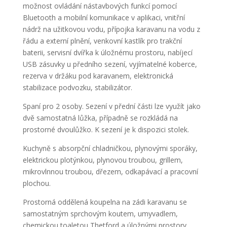
možnost ovládání nástavbových funkcí pomocí
Bluetooth a mobilní komunikace v aplikaci, vnitřní
nádrž na užitkovou vodu, přípojka karavanu na vodu z
řádu a externí plnění, venkovní kastlík pro trakční
baterii, servisní dvířka k úložnému prostoru, nabíjecí
USB zásuvky u předního sezení, vyjímatelné koberce,
rezerva v držáku pod karavanem, elektronická
stabilizace podvozku, stabilizátor.
Spaní pro 2 osoby. Sezení v přední části lze využít jako
dvě samostatná lůžka, případně se rozkládá na
prostorné dvoulůžko. K sezení je k dispozici stolek.
Kuchyně s absorpční chladničkou, plynovými sporáky,
elektrickou plotýnkou, plynovou troubou, grillem,
mikrovlnnou troubou, dřezem, odkapávací a pracovní
plochou.
Prostorná oddělená koupelna na zádi karavanu se
samostatným sprchovým koutem, umyvadlem,
chemickou toaletou Thetford a úložnými prostory.