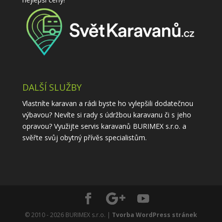
DALŠÍ SLUŽBY
Vlastníte karavan a rádi byste ho vylepšili dodatečnou
výbavou? Nevíte si rady s údržbou karavanu či s jeho
opravou? Využijte
servis karavanů
BURIMEX s.r.o. a
svěřte svůj obytný přívěs specialistům.
© 2010 - 2026 BURIMEX s.r.o. |
Tvorba WordPress stránek