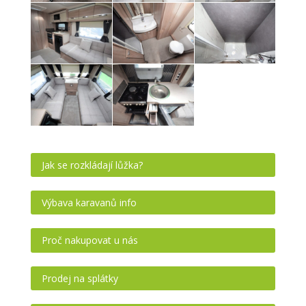
Jak se rozkládají lůžka?
Výbava karavanů info
Proč nakupovat u nás
Prodej na splátky