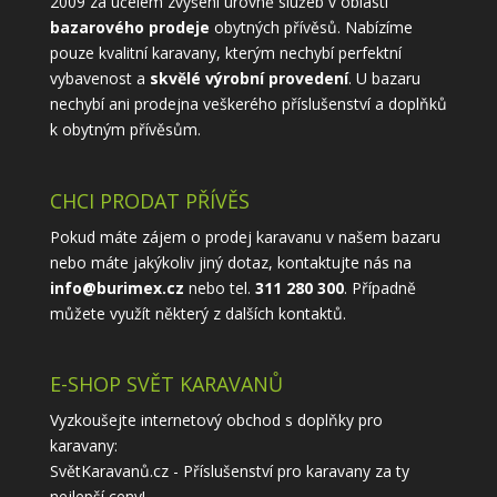
2009 za účelem zvýšení úrovně služeb v oblasti
bazarového prodeje
obytných přívěsů. Nabízíme
pouze kvalitní karavany, kterým nechybí perfektní
vybavenost a
skvělé výrobní provedení
. U bazaru
nechybí ani prodejna veškerého příslušenství a doplňků
k obytným přívěsům.
CHCI PRODAT PŘÍVĚS
Pokud máte zájem o prodej karavanu v našem bazaru
nebo máte jakýkoliv jiný dotaz, kontaktujte nás na
info@burimex.cz
nebo tel.
311 280 300
. Případně
můžete využít některý z
dalších kontaktů
.
E-SHOP SVĚT KARAVANŮ
Vyzkoušejte internetový obchod s doplňky pro
karavany:
SvětKaravanů.cz - Příslušenství pro karavany
za ty
nejlepší ceny!