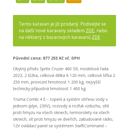
Tento karavan je již prodaný. Podívejte se
na další nové karavany skladem
ZDE
, nebo
na některý z bazarových karavanů
ZDE
Původní cena: 877 255 Kč vč. DPH
Obytný přívěs Sprite Cruzer 460 SR, modelová řada
2023, 2 lůžka, celková délka 6 120 mm, celková šířka 2
250 mm, provozní hmotnost 1 200 kg, nejvyšší
technicky přípustná hmotnost 1 400 kg.
Truma Combi 4 E – topení a systém ohřevu vody v
jednom (plyn, 230V), rozvody a rozfuk vzduchu, sítě
proti hmyzu na všech oknech, termorolety na všech
oknech, síť proti hmyzu ve dveřích, zabudované rádio,
12V ovládací panel se systémem SwiftCommand –