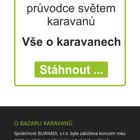
O BAZARU KARAVANŮ
Společnost BURIMEX, s.r.o. byla založena koncem roku